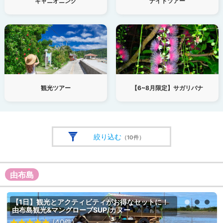
キャニオニング
ナイトツアー
観光ツアー
【6~8月限定】サガリバナ
絞り込む
（10件）
由布島
【1日】観光とアクティビティがお得なセットに！
由布島観光&マングローブSUP/カヌー
(40件)