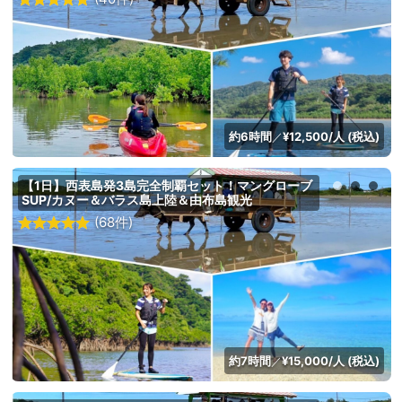
約6時間
¥12,500/人 (税込)
／
【1日】西表島発3島完全制覇セット！マングローブ
SUP/カヌー＆バラス島上陸＆由布島観光
(68件)
約7時間
¥15,000/人 (税込)
／