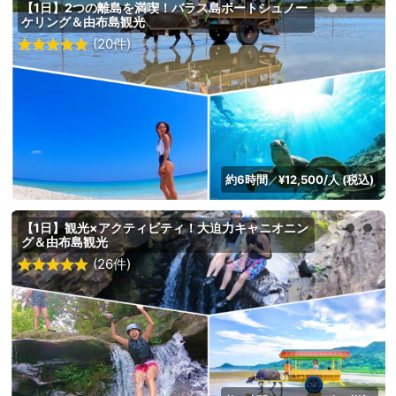
【1日】2つの離島を満喫！バラス島ボートシュノー
ケリング＆由布島観光
(20件)
約6時間
¥12,500/人 (税込)
／
【1日】観光×アクティビティ！大迫力キャニオニン
グ＆由布島観光
(26件)