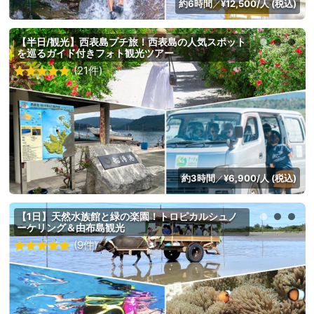
約6時間
¥12,500/人 (税込)
／
【半日/観光】西表島プチ旅！西表島の人気スポット
を巡るガイド付きフォト観光ツアー
(21件)
約3時間
¥6,900/人 (税込)
／
【1日】天然水族館と緑の楽園！トロピカルシュノ
ーケリング＆由布島観光
(9件)