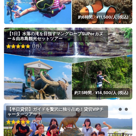
約6時間
¥11,500/人 (税込)
／
【1日】水落の滝を目指すマングローブSUPorカヌ
ー＆由布島観光セットツアー
(1件)
約7.5時間
¥14,500/人 (税込)
／
【半日貸切】ガイドを贅沢に独り占め！貸切VIPチ
ャーターツアー！
(2件)