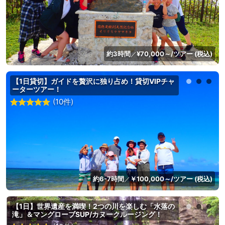
約3時間
¥70,000～/ツアー (税込)
／
【1日貸切】ガイドを贅沢に独り占め！貸切VIPチャ
ーターツアー！
(10件)
約6-7時間
￥100,000～/ツアー (税込)
／
【1日】世界遺産を満喫！2つの川を楽しむ「水落の
滝」＆マングローブSUP/カヌークルージング！