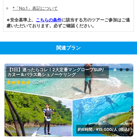
*「No.1」表記について
※安全基準上、
こちらの条件
に該当する方のツアーご参加はご遠
慮いただいております。必ずご確認ください。
関連プラン
【1日】迷ったらコレ！2大定番マングローブSUP/
カヌー＆バラス島シュノーケリング
(52件)
約6時間
¥15,000/人 (税込)
／