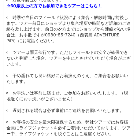
→60歳以上の方でも参加できるツアーはこちら！
時季や当日のフィールド状況により集合・解散時間は前後し
ます。ツアー前日にショップより集合場所や時間など詳細のご連
絡を差し上げます。前日の夕方までにショップから連絡がない場
合は、お手数ですが0980-85-7240（西表島 ADVENTURE
PiPi）にお電話ください。
ツアーは雨天催行です。ただしフィールドの安全が確保でき
ないと判断した場合、ツアーを中止とさせていただく場合がござ
います。
予め濡れても良い格好にお着換えのうえ、ご集合をお願いい
たします。
お手洗いは事前に済ませ、ご参加をお願いいたします。（現
地近くにお手洗いがございません）
遅刻される場合は必ず事前にご連絡をお願いいたします。
お客様の安全を最大限確保するため、弊社ツアーではお客様
全員にライフジャケットを必ずご着用いただいております。ツア
ー中、ライフジャケットを脱ぐことはご遠慮ください。