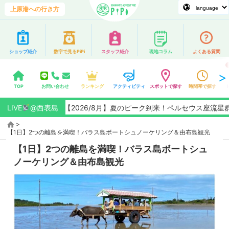
上原港への行き方
ショップ紹介
数字で見るPiPi
スタッフ紹介
現地コラム
よくある質問
TOP
お問い合わせ
ランキング
アクティビティ
スポットで探す
時間帯で探す
LIVE
@西表島
【2026/8月】夏のピーク到来！ペルセウス座流星群観測
>
【1日】2つの離島を満喫！バラス島ボートシュノーケリング＆由布島観光
【1日】2つの離島を満喫！バラス島ボートシュ
ノーケリング＆由布島観光