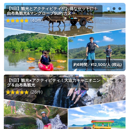
【1日】観光とアクティビティがお得なセットに！
由布島観光&マングローブSUP/カヌー
(40件)
約6時間
¥12,500/人 (税込)
／
【1日】観光×アクティビティ！大迫力キャニオニン
グ＆由布島観光
(26件)