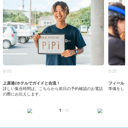
9:00
9:20
上原港/ホテルでガイドと合流！
フィール
詳しい集合時間は、こちらから前日の予約確認のお電話
準備をし
の際にお伝えします。
1
/
10