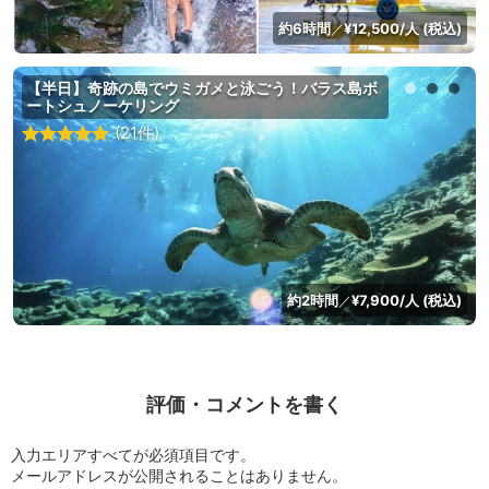
約6時間
¥12,500/人 (税込)
／
【半日】奇跡の島でウミガメと泳ごう！バラス島ボ
ートシュノーケリング
(21件)
約2時間
¥7,900/人 (税込)
／
評価・コメントを書く
入力エリアすべてが必須項目です。
メールアドレスが公開されることはありません。