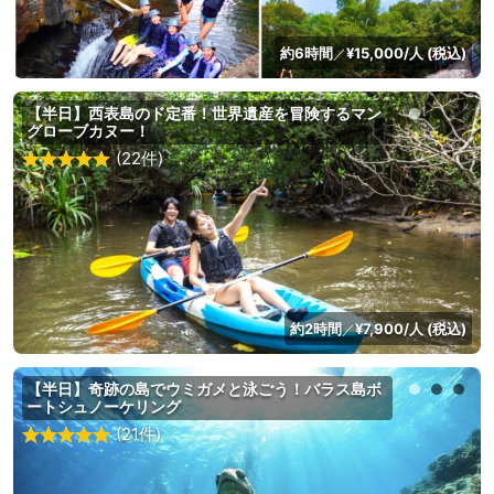
約6時間
¥15,000/人 (税込)
／
【半日】西表島のド定番！世界遺産を冒険するマン
グローブカヌー！
(22件)
約2時間
¥7,900/人 (税込)
／
【半日】奇跡の島でウミガメと泳ごう！バラス島ボ
ートシュノーケリング
(21件)