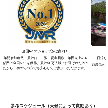
全国No.1*ショップがご案内！
年間参加者数・累計口コミ数・従業員数・年間売上の4
日帰り
部門で全国No.1を獲得。累計50万人以上に選ばれたPiPi
西表島の
だから、初めての方でも安心してご参加いただけます。
参考スケジュール（天候によって変動あり）