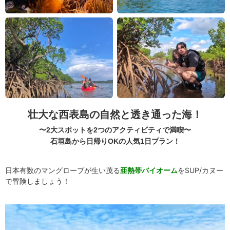
壮大な西表島の自然と透き通った海！
〜2大スポットを2つのアクティビティで満喫〜
石垣島から日帰りOKの人気1日プラン！
日本有数のマングローブが生い茂る
亜熱帯バイオーム
をSUP/カヌー
で冒険しましょう！