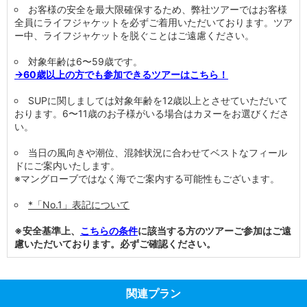
お客様の安全を最大限確保するため、弊社ツアーではお客様
全員にライフジャケットを必ずご着用いただいております。ツア
ー中、ライフジャケットを脱ぐことはご遠慮ください。
対象年齢は6〜59歳です。
→60歳以上の方でも参加できるツアーはこちら！
SUPに関しましては対象年齢を12歳以上とさせていただいて
おります。6〜11歳のお子様がいる場合はカヌーをお選びくださ
い。
当日の風向きや潮位、混雑状況に合わせてベストなフィール
ドにご案内いたします。
※マングローブではなく海でご案内する可能性もございます。
*「No.1」表記について
※安全基準上、
こちらの条件
に該当する方のツアーご参加はご遠
慮いただいております。必ずご確認ください。
関連プラン