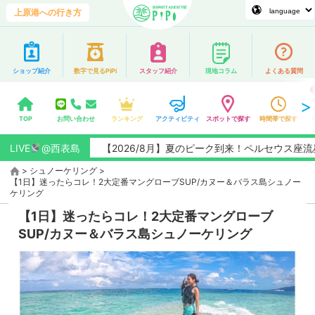
上原港への行き方
ショップ紹介
数字で見るPiPi
スタッフ紹介
現地コラム
よくある質問
TOP
お問い合わせ
ランキング
アクティビティ
スポットで探す
時間帯で探す
LIVE
@西表島
【2026/8月】夏のピーク到来！ペルセウス座流星群観
>
シュノーケリング
>
【1日】迷ったらコレ！2大定番マングローブSUP/カヌー＆バラス島シュノー
ケリング
【1日】迷ったらコレ！2大定番マングローブ
SUP/カヌー＆バラス島シュノーケリング