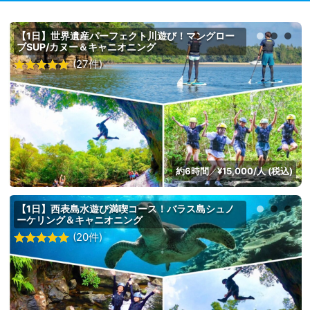
【1日】世界遺産パーフェクト川遊び！マングロー
ブSUP/カヌー＆キャニオニング
(27件)
約6時間
¥15,000/人 (税込)
／
【1日】西表島水遊び満喫コース！バラス島シュノ
ーケリング＆キャニオニング
(20件)