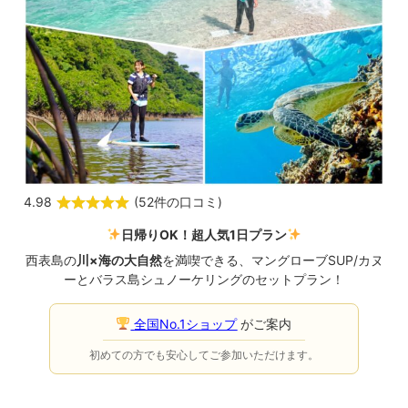
4.98
(
52件の口コミ
)
日帰りOK！超人気1日プラン
西表島の
川×海の大自然
を満喫できる、マングローブSUP/カヌ
ーとバラス島シュノーケリングのセットプラン！
全国No.1ショップ
がご案内
初めての方でも安心してご参加いただけます。