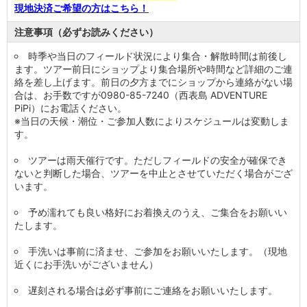
現地決済ご希望の方はこちら！
注意事項（必ずお読みください）
時季や当日のフィールド状況により集合・解散時間は前後し
ます。ツアー前日にショップより集合場所や時間など詳細のご連
絡を差し上げます。前日の夕方までにショップから連絡がない場
合は、お手数ですが0980-85-7240（西表島 ADVENTURE
PiPi）にお電話ください。
※当日の天候・潮位・ご参加人数によりスケジュールは変動しま
す。
ツアーは雨天催行です。ただしフィールドの安全が確保でき
ないと判断した場合、ツアーを中止とさせていただく場合がござ
います。
予め濡れても良い格好にお着換えのうえ、ご集合をお願いい
たします。
手洗いは事前に済ませ、ご参加をお願いいたします。（現地
近くにお手洗いがございません）
遅刻される場合は必ず事前にご連絡をお願いいたします。