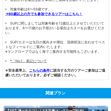
対象年齢は6〜59歳です。
→60歳以上の方でも参加できるツアーはこちら！
SUPに関しましては対象年齢を12歳以上とさせていただいて
おります。6〜11歳のお子様がいる場合はカヌーをお選びくださ
い。
SUP/カヌーは当日の風向きや潮位、混雑状況に合わせてベス
トなフィールドにご案内いたします。
※マングローブではなく海でご案内する可能性もございます。
*「No.1」表記について
※安全基準上、
こちらの条件
に該当する方のツアーご参加はご遠
慮いただいております。必ずご確認ください。
関連プラン
【1日】迷ったらコレ！2大定番マングローブSUP/