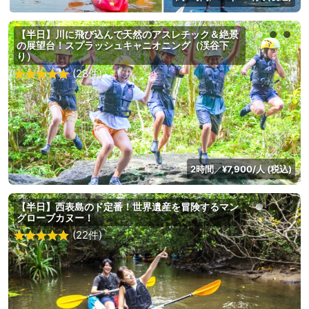
【半日】川に飛び込んで天然のアスレチック＆絶景
の展望台！スプラッシュキャニオニング（渓谷下
り）
(28件)
2時間
¥7,900/人 (税込)
／
【半日】西表島のド定番！世界遺産を冒険するマン
グローブカヌー！
(22件)