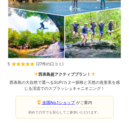
5
(
27件の口コミ
)
西表島超アクティブプラン！
西表島の大自然で選べるSUP/カヌー探検と天然の造形美を感
じる渓流でのスプラッシュキャニオニング！
全国No.1ショップ
がご案内
初めての方でも安心してご参加いただけます。