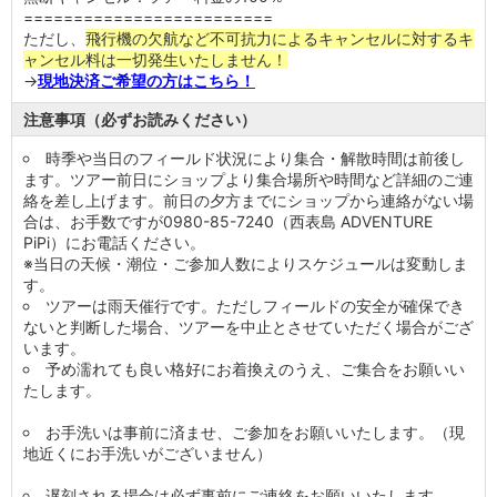
=========================
ただし、
飛行機の欠航など不可抗力によるキャンセルに対するキ
ャンセル料は一切発生いたしません！
→
現地決済ご希望の方はこちら！
注意事項（必ずお読みください）
時季や当日のフィールド状況により集合・解散時間は前後し
ます。ツアー前日にショップより集合場所や時間など詳細のご連
絡を差し上げます。前日の夕方までにショップから連絡がない場
合は、お手数ですが0980-85-7240（西表島 ADVENTURE
PiPi）にお電話ください。
※当日の天候・潮位・ご参加人数によりスケジュールは変動しま
す。
ツアーは雨天催行です。ただしフィールドの安全が確保でき
ないと判断した場合、ツアーを中止とさせていただく場合がござ
います。
予め濡れても良い格好にお着換えのうえ、ご集合をお願いい
たします。
お手洗いは事前に済ませ、ご参加をお願いいたします。（現
地近くにお手洗いがございません）
遅刻される場合は必ず事前にご連絡をお願いいたします。