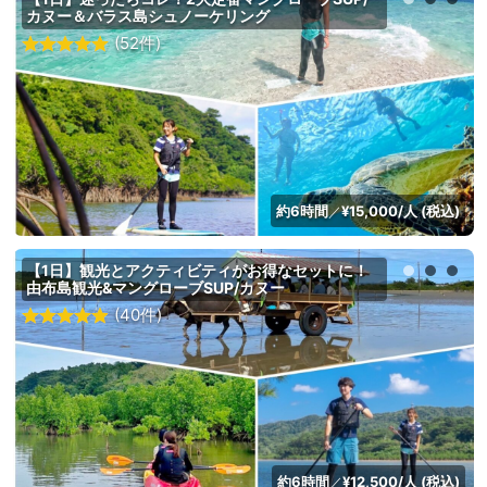
カヌー＆バラス島シュノーケリング
(52件)
約6時間
¥15,000/人 (税込)
／
【1日】観光とアクティビティがお得なセットに！
由布島観光&マングローブSUP/カヌー
(40件)
約6時間
¥12,500/人 (税込)
／