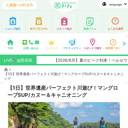
上原港への行き方
ショップ紹介
数字で見るPiPi
スタッフ紹介
現地コラム
よくある質問
TOP
お問い合わせ
ランキング
アクティビティ
スポットで探す
時間帯で探す
LIVE
@西表島
【2026/8月】夏のピーク到来！ペルセウス座
>
【1日】世界遺産パーフェクト川遊び！マングローブSUP/カヌー＆キャニオニ
ング
【1日】世界遺産パーフェクト川遊び！マングロ
ーブSUP/カヌー＆キャニオニング