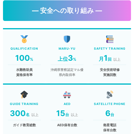
― 安全への取り組み ―
QUALIFICATION
MARU-YU
SAFETY TRAINING
100
3
1
上位
月
%
%
回
以上
水難救助員
沖縄県警察認定マル優
安全技術研修
資格保有率
県内取得率
実施回数
GUIDE TRAINING
AED
SATELLITE PHONE
300
15
6
名
台
台
以上
以上
ガイド教育総数
AED保有台数
衛星電話
保有台数