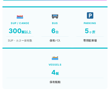
SUP / CANOE
BUS
PARKING
300
6
5
艇以上
台
ヶ所
SUP・カヌー保有数
保有バス
専用駐車場
VESSELS
4
艇
保有船舶