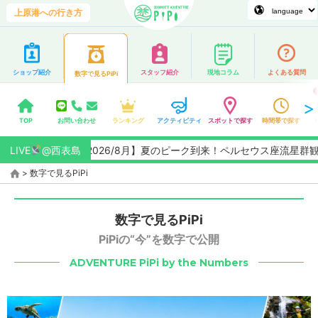
上原港への行き方
ショップ紹介
スタッフ紹介
現地コラム
よくある質問
数字で見るPiPi
TOP
お問い合わせ
ランキング
アクティビティ
スポットで探す
時間帯で探す
LIVE
@西表島
【2026/8月】夏のピーク到来！ペルセウス座流星群観
>
数字で見るPiPi
数字で見るPiPi
PiPiの“今”を数字で公開
ADVENTURE PiPi by the Numbers