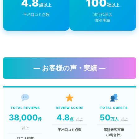
4.8
100
点
社
以上
以上
平均口コミ点数
旅行代理店
取引実績
― お客様の声・実績 ―
TOTAL REVIEWS
REVIEW SCORE
TOTAL GUESTS
38,000
4.8
50
件
点
万人
以上
以上
以上
平均口コミ点数
累計来客実績
（3島合計）
口コミ総数