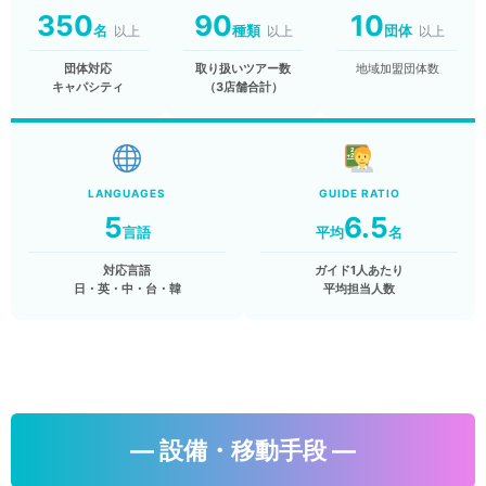
350
90
10
名
種類
団体
以上
以上
以上
団体対応
取り扱いツアー数
地域加盟団体数
キャパシティ
（3店舗合計）
LANGUAGES
GUIDE RATIO
5
6.5
言語
平均
名
対応言語
ガイド1人あたり
日・英・中・台・韓
平均担当人数
― 設備・移動手段 ―