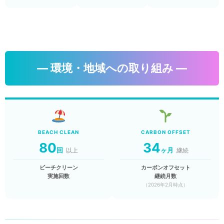
― 環境・地域への取り組み ―
BEACH CLEAN
CARBON OFFSET
80
34
回
ヶ月
以上
継続
ビーチクリーン
カーボンオフセット
実施回数
継続月数
（2026年2月時点）