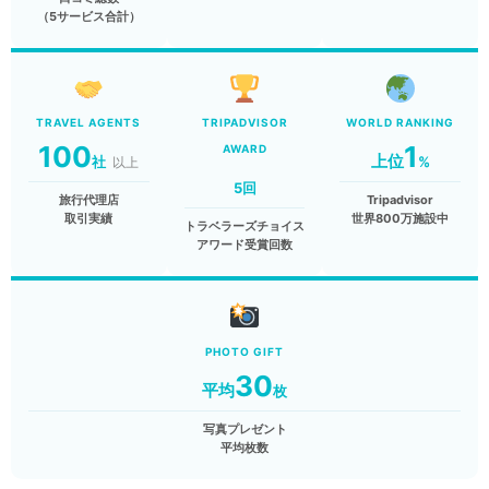
（5サービス合計）
TRAVEL AGENTS
TRIPADVISOR
WORLD RANKING
100
1
AWARD
上位
社
%
以上
5
回
旅行代理店
Tripadvisor
取引実績
世界800万施設中
トラベラーズチョイス
アワード受賞回数
PHOTO GIFT
30
平均
枚
写真プレゼント
平均枚数