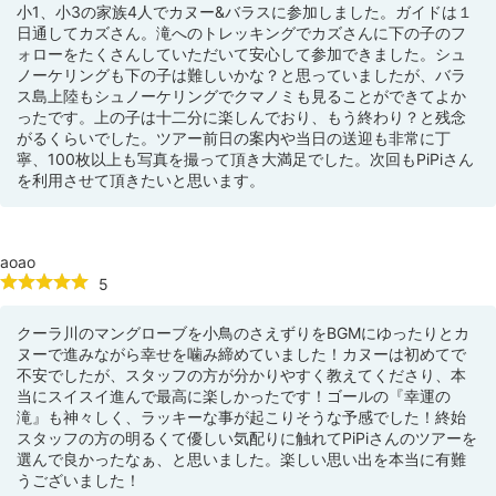
小1、小3の家族4人でカヌー&バラスに参加しました。ガイドは１
日通してカズさん。滝へのトレッキングでカズさんに下の子のフ
ォローをたくさんしていただいて安心して参加できました。シュ
ノーケリングも下の子は難しいかな？と思っていましたが、バラ
ス島上陸もシュノーケリングでクマノミも見ることができてよか
ったです。上の子は十二分に楽しんでおり、もう終わり？と残念
がるくらいでした。ツアー前日の案内や当日の送迎も非常に丁
寧、100枚以上も写真を撮って頂き大満足でした。次回もPiPiさん
を利用させて頂きたいと思います。
aoao
5
クーラ川のマングローブを小鳥のさえずりをBGMにゆったりとカ
ヌーで進みながら幸せを噛み締めていました！カヌーは初めてで
不安でしたが、スタッフの方が分かりやすく教えてくださり、本
当にスイスイ進んで最高に楽しかったです！ゴールの『幸運の
滝』も神々しく、ラッキーな事が起こりそうな予感でした！終始
スタッフの方の明るくて優しい気配りに触れてPiPiさんのツアーを
選んで良かったなぁ、と思いました。楽しい思い出を本当に有難
うございました！