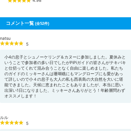
4.98
コメント一覧
(全52件)
natsu
5
小4の息子とシュノーケリング＆カヌーに参加しました。夏休みと
いうことで参加者の多い日でしたがPiPiガイドの皆さんがテキパキ
と仕切ってくれて混み合うことなく自由に楽しめました。私たち
のガイドのミッキーさんは珊瑚礁にもマングローブにも愛があっ
て詳しいので小４の息子も大人の私も西表島の大自然を大いに堪
能できました。天候に恵まれたこともありましたが、本当に思い
出深い1日になりました、ミッキーさんありがとう！年齢層問わず
オススメします！
ルル
5