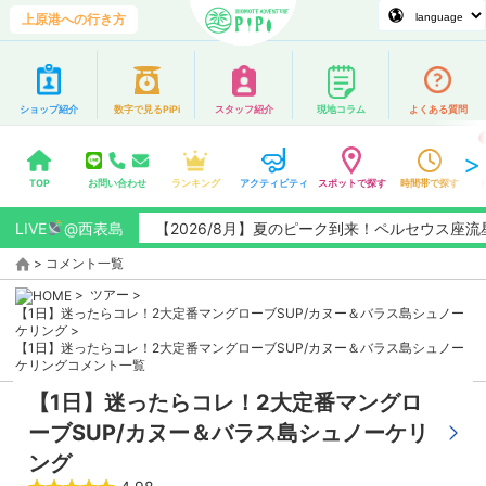
上原港への行き方
ショップ紹介
数字で見るPiPi
スタッフ紹介
現地コラム
よくある質問
TOP
お問い合わせ
ランキング
アクティビティ
スポットで探す
時間帯で探す
LIVE
@西表島
【2026/8月】夏のピーク到来！ペルセウス座流星
>
コメント一覧
>
ツアー
>
【1日】迷ったらコレ！2大定番マングローブSUP/カヌー＆バラス島シュノー
ケリング
>
【1日】迷ったらコレ！2大定番マングローブSUP/カヌー＆バラス島シュノー
ケリングコメント一覧
【1日】迷ったらコレ！2大定番マングロ
ーブSUP/カヌー＆バラス島シュノーケリ
ング