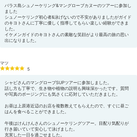
バラス島シュノーケリング&マングローブカヌーのツアーに参加し
ました
シュノーケリング初心者&泳げないので不安がありましたがガイド
のキヨトさんに丁寧に優しく指導してもらい楽しい経験ができま
した。
イケメンガイドのキヨトさんの素敵な笑顔がより最高の旅の思い
出になりました。
マツ
5
シャビさんのマングローブSUPツアーに参加しました。
話し方も丁寧で、生き物や植物の説明も興味深かったです。質問
や写真のポージングにも気さくに応対していただきました。
お昼は上原港近辺のお店を複数教えてもらえたので、すぐに昼ご
はんを食べることができました。
午後はけんけんさんのシュノーケリングツアー。目配り気配りが
行き届いていて安心して泳げました。
充実した一日を過ごせました。