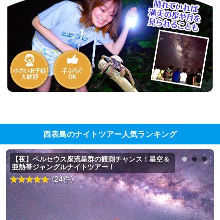
西表島のナイトツアー人気ランキング
【夜】ペルセウス座流星群の観測チャンス！星空＆
亜熱帯ジャングルナイトツアー！
(24件)