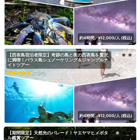
約4時間
¥12,000/人 (税込)
／
【西表島宿泊者限定】奇跡の島と夜の西表島を贅沢
に満喫！バラス島シュノーケリング＆ジャングルナ
イトツアー
(13件)
約4時間
¥12,000/人 (税込)
／
【期間限定】天然光のパレード！ヤエヤマヒメボタ
ル鑑賞ツアー