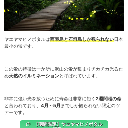
ヤエヤマヒメボタルは
西表島と石垣島しか観られない
日本
最小の蛍です。
この蛍の特徴は一か所に沢山の蛍が集まりチカチカ光るた
め
天然のイルミネーション
と呼ばれています。
非常に強い光を放つために寿命は非常に短く
2週間程の命
と言われており、
4月～5月
までしか観られない限定のツ
アーです。
【期間限定】ヤエヤマヒメボタル