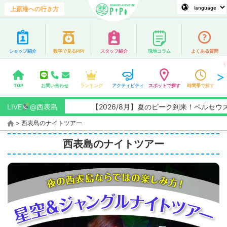
上原港への行き方
ショップ紹介
数字で見るPiPi
スタッフ紹介
現地コラム
よくある質問
TOP
お問い合わせ
ランキング
アクティビティ
スポットで探す
時間帯で探す
LIVE
@西表島
【2026/8月】夏のピーク到来！ペルセウス座流星群観測
>
西表島のナイトツアー
西表島のナイトツアー