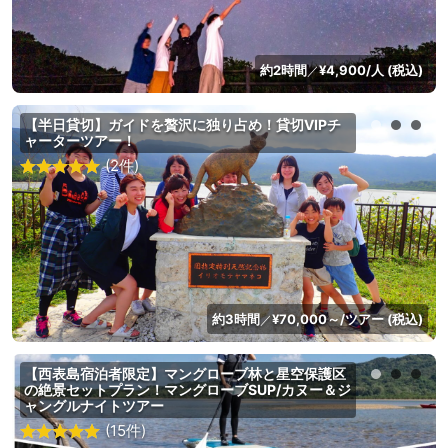
約2時間
¥4,900/人 (税込)
／
【半日貸切】ガイドを贅沢に独り占め！貸切VIPチ
ャーターツアー！
(2件)
約3時間
¥70,000～/ツアー (税込)
／
【西表島宿泊者限定】マングローブ林と星空保護区
の絶景セットプラン！マングローブSUP/カヌー＆ジ
ャングルナイトツアー
(15件)