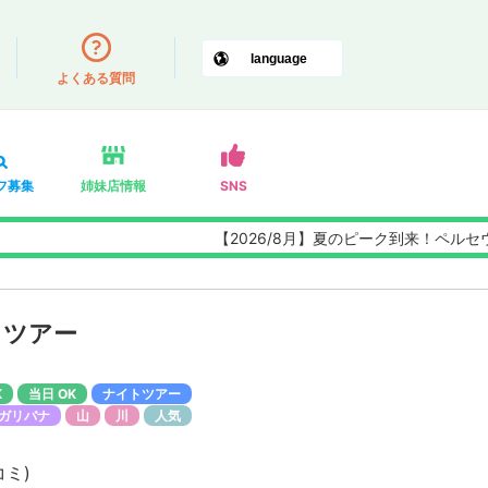
よくある質問
フ募集
姉妹店情報
SNS
【2026/8月】夏のピーク到来！ペルセウス
トツアー
K
当日 OK
ナイトツアー
ガリバナ
山
川
人気
コミ
)