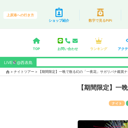
上原港への行き方
ショップ紹介
数字で見るPiPi
TOP
お問い合わせ
ランキング
アクテ
LIVE
@西表島
>
ナイトツアー
>
【期間限定】一晩で散る幻の「一夜花」サガリバナ鑑賞ナ
【期間限定】一
ナイト