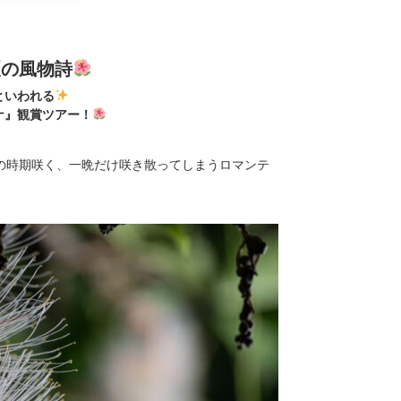
夏の風物詩
といわれる
ナ』観賞ツアー！
の時期咲く、一晩だけ咲き散ってしまうロマンテ