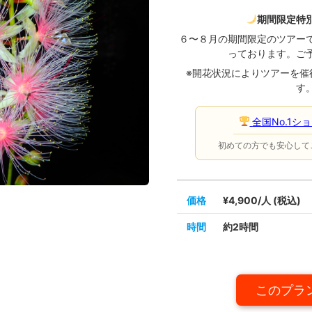
期間限定特
６〜８月の期間限定のツアー
っております。ご
※開花状況によりツアーを催
す
全国No.1シ
初めての方でも安心して
価格
¥4,900/人 (税込)
時間
約2時間
このプラ