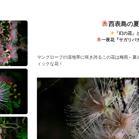
西表島の
「幻の花」
一夜花『サガリバ
マングローブの湿地帯に咲き誇るこの花は梅雨～夏
ィックな花！