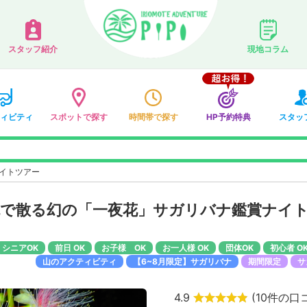
スタッフ紹介
現地コラム
ィビティ
スポットで探す
時間帯で探す
HP予約特典
スタッ
イトツアー
晩で散る幻の「一夜花」サガリバナ鑑賞ナイ
シニアOK
前日 OK
お子様 OK
お一人様 OK
団体OK
初心者 O
山のアクティビティ
【6~8月限定】サガリバナ
期間限定
サ
4.9
(
10件の口