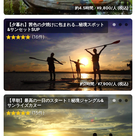
約4.5時間
¥9,800/人 (税込)
／
【夕暮れ】茜色の夕焼けに包まれる…秘境スポット
&サンセットSUP
(16件)
約2時間
¥7,900/人 (税込)
／
【早朝】最高の一日のスタート！秘境ジャングル&
サンライズカヌー
(15件)