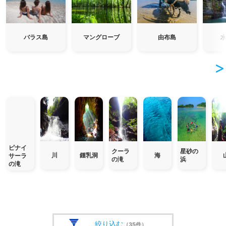
バラス島
マングローブ
由布島
ピナイ
クーラ
星砂の
川
鍾乳洞
海
サーラ
の滝
浜
の滝
絞り込む
（35件）