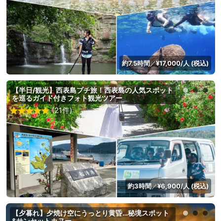
約7.5時間
¥17,000/人 (税込)
／
【半日/観光】西表島プチ旅！西表島の人気スポット
を巡るガイド付きフォト観光ツアー
(21件)
約3時間
¥6,900/人 (税込)
／
【夕暮れ】夕焼け空にうっとり黄昏…秘境スポット
&サンセットカヌー