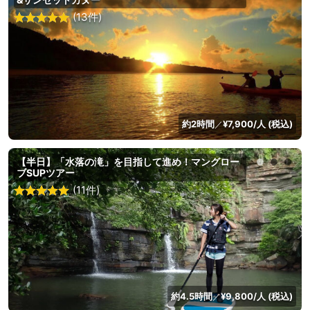
(13件)
約2時間
¥7,900/人 (税込)
／
【半日】「水落の滝」を目指して進め！マングロー
ブSUPツアー
(11件)
約4.5時間
¥9,800/人 (税込)
／