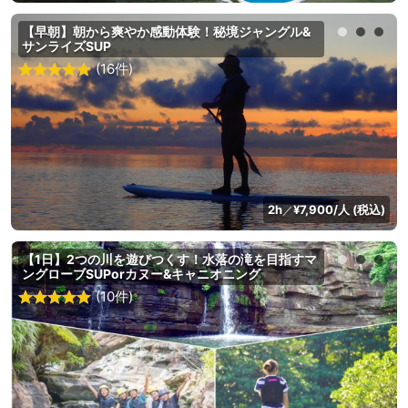
【早朝】朝から爽やか感動体験！秘境ジャングル&
サンライズSUP
(16件)
2h
¥7,900/人 (税込)
／
【1日】2つの川を遊びつくす！水落の滝を目指すマ
ングローブSUPorカヌー&キャニオニング
(10件)