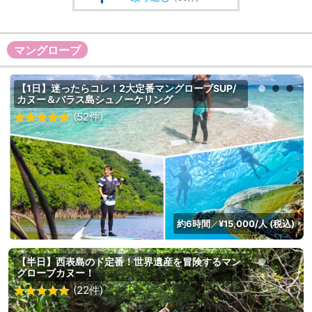
マングローブ
【1日】迷ったらコレ！2大定番マングローブSUP/
カヌー＆バラス島シュノーケリング
(52件)
約6時間
¥15,000/人 (税込)
／
【半日】西表島のド定番！世界遺産を冒険するマン
グローブカヌー！
(22件)