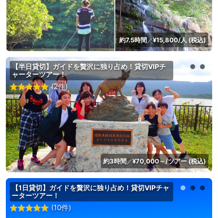
約7.5時間
¥15,800/人 (税込)
／
【半日貸切】ガイドを贅沢に独り占め！貸切VIPチ
ャーターツアー！
(2件)
約3時間
¥70,000～/ツアー (税込)
／
【1日貸切】ガイドを贅沢に独り占め！貸切VIPチャ
ーターツアー！
(10件)