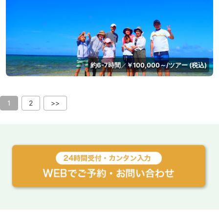
約6-7時間
￥100,000～/ツアー (税込)
／
1
2
>>