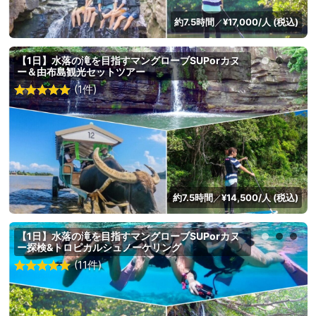
約7.5時間
¥17,000/人 (税込)
／
【1日】水落の滝を目指すマングローブSUPorカヌ
ー＆由布島観光セットツアー
(1件)
約7.5時間
¥14,500/人 (税込)
／
【1日】水落の滝を目指すマングローブSUPorカヌ
ー探検&トロピカルシュノーケリング
(11件)