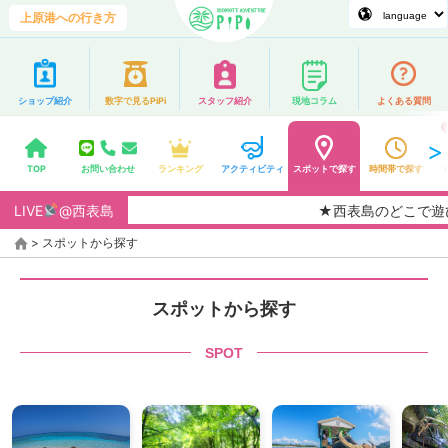
上原港への行き方
ショップ紹介
数字で見るPiPi
スタッフ紹介
現地コラム
よくある質問
TOP
お問い合わせ
ランキング
アクティビティ
スポットで探す
時間帯で探す
LIVE
@西表島
★西表島のどこで遊びたいです
>
スポットから探す
スポットから探す
SPOT