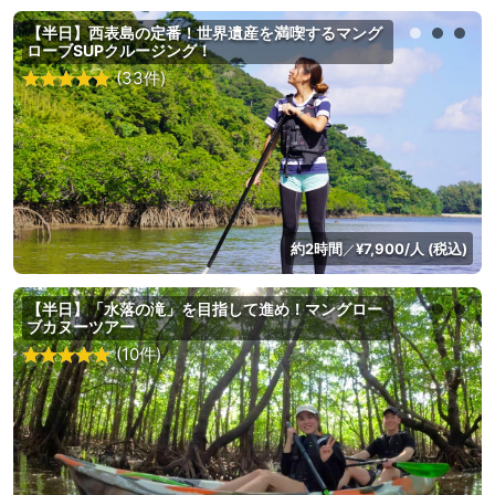
【半日】西表島の定番！世界遺産を満喫するマング
ローブSUPクルージング！
(33件)
約2時間
¥7,900/人 (税込)
／
【半日】「水落の滝」を目指して進め！マングロー
ブカヌーツアー
(10件)