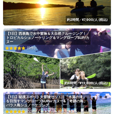
約2時間
¥7,900/人 (税込)
／
【1日】西表島で水中冒険＆大自然クルージング！
トロピカルシュノーケリング＆マングローブSUP/カ
ヌー
(9件)
約6時間
¥13,800/人 (税込)
／
【1日】秘境スポット大冒険セット！「水落の滝」
を目指すマングローブSUPorカヌー&「奇跡の島」
バラス島シュノーケリング
(13件)