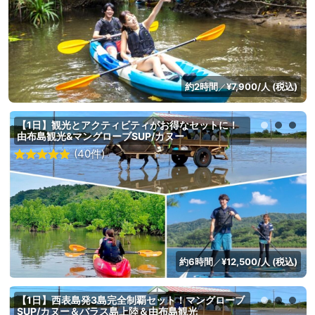
約2時間
¥7,900/人 (税込)
／
【1日】観光とアクティビティがお得なセットに！
由布島観光&マングローブSUP/カヌー
(40件)
約6時間
¥12,500/人 (税込)
／
【1日】西表島発3島完全制覇セット！マングローブ
SUP/カヌー＆バラス島上陸＆由布島観光