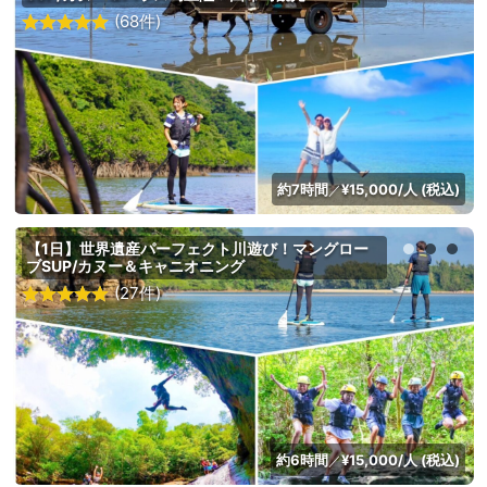
(68件)
約7時間
¥15,000/人 (税込)
／
【1日】世界遺産パーフェクト川遊び！マングロー
ブSUP/カヌー＆キャニオニング
(27件)
約6時間
¥15,000/人 (税込)
／