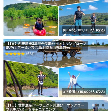
約6時間
¥12,500/人 (税込)
／
【1日】西表島発3島完全制覇セット！マングローブ
SUP/カヌー＆バラス島上陸＆由布島観光
(68件)
約7時間
¥15,000/人 (税込)
／
【1日】世界遺産パーフェクト川遊び！マングロー
ブSUP/カヌー＆キャニオニング