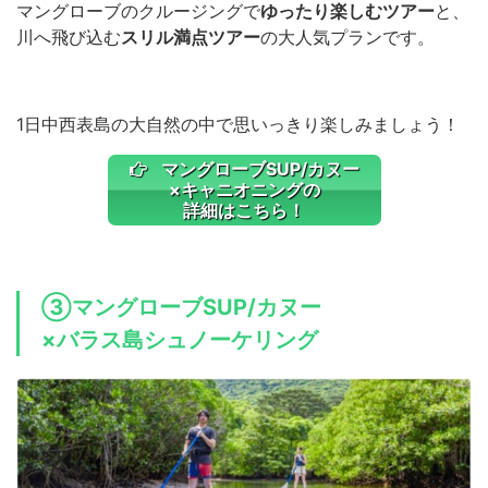
マングローブのクルージングで
ゆったり楽しむツアー
と、
川へ飛び込む
スリル満点ツアー
の大人気プランです。
1日中西表島の大自然の中で思いっきり楽しみましょう！
マングローブSUP/カヌー
×キャニオニングの
詳細はこちら！
③マングローブSUP/カヌー
×バラス島シュノーケリング