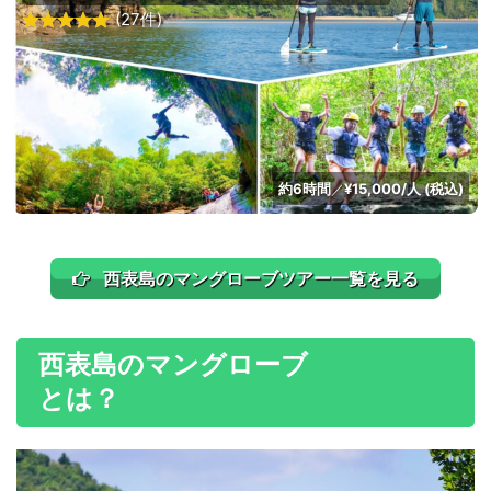
(27件)
約6時間
¥15,000/人 (税込)
／
西表島のマングローブツアー一覧を見る
西表島のマングローブ
とは？