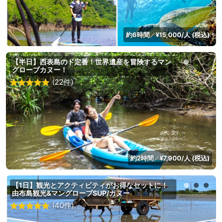
約6時間
¥15,000/人 (税込)
／
【半日】西表島のド定番！世界遺産を冒険するマン
グローブカヌー！
(22件)
約2時間
¥7,900/人 (税込)
／
【1日】観光とアクティビティがお得なセットに！
由布島観光&マングローブSUP/カヌー
(40件)