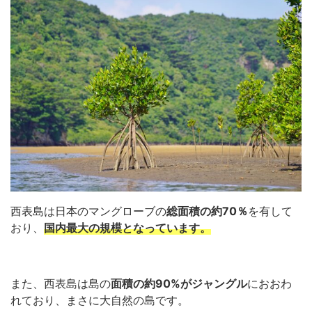
西表島は日本のマングローブの
総面積の約70％
を有して
おり、
国内最大の規模となっています。
また、西表島は島の
面積の約90%がジャングル
におおわ
れており、まさに大自然の島です。