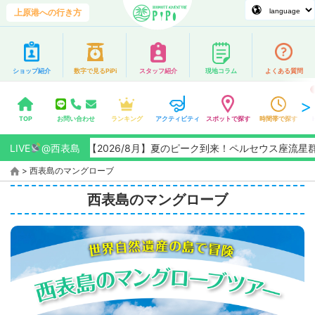
上原港への行き方
ショップ紹介
数字で見るPiPi
スタッフ紹介
現地コラム
よくある質問
TOP
お問い合わせ
ランキング
アクティビティ
スポットで探す
時間帯で探す
LIVE
【2026/8月】夏のピーク到来！ペルセウス座流星群観測チャンス
@西表島
>
西表島のマングローブ
西表島のマングローブ