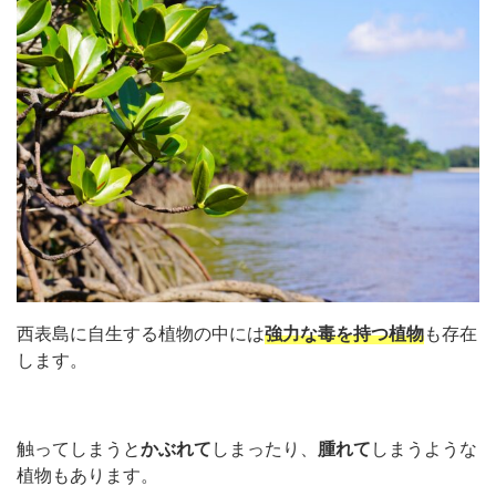
西表島に自生する植物の中には
強力な毒を持つ植物
も存在
します。
触ってしまうと
かぶれて
しまったり、
腫れて
しまうような
植物もあります。