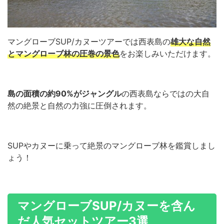
マングローブSUP/カヌーツアーでは西表島の
雄大な自然
とマングローブ林の圧巻の景色
をお楽しみいただけます。
島の面積の約90%がジャングル
の西表島ならではの大自
然の絶景と自然の力強に圧倒されます。
SUPやカヌーに乗って絶景のマングローブ林を鑑賞しまし
ょう！
マングローブSUP/カヌーを含ん
だ
人気セットツアー3選