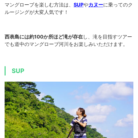
マングローブを楽しむ方法は、
SUP
や
カヌー
に乗ってのク
ルージングが大変人気です！
西表島には約100か所ほど滝が存在
し、滝を目指すツアー
でも道中のマングローブ河川をお楽しみいただけます。
SUP