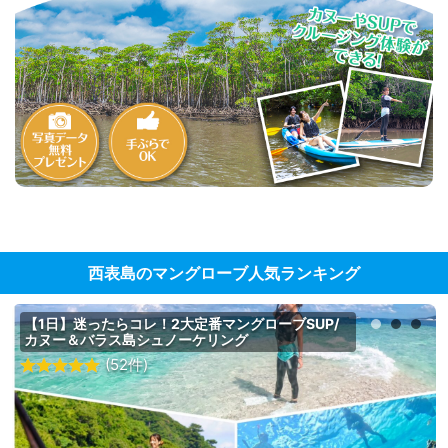
西表島のマングローブ人気ランキング
【1日】迷ったらコレ！2大定番マングローブSUP/
カヌー＆バラス島シュノーケリング
(52件)