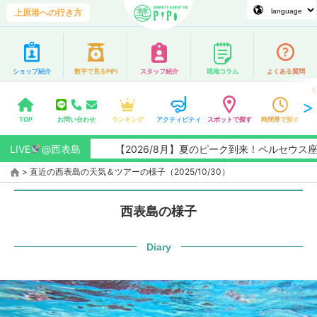
上原港への行き方
ショップ紹介
数字で見るPiPi
スタッフ紹介
現地コラム
よくある質問
TOP
お問い合わせ
ランキング
アクティビティ
スポットで探す
時間帯で探す
LIVE
@西表島
【2026/8月】夏のピーク到来！ペルセウス座流
>
直近の西表島の天気＆ツアーの様子（2025/10/30）
西表島の様子
Diary