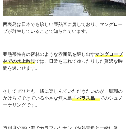
西表島は日本でも珍しい亜熱帯に属しており、マングロー
ブが群生していることで知られています。
亜熱帯特有の密林のような雰囲気を醸し出す
マングローブ
林での水上散歩
では、日常を忘れてゆったりした贅沢な時
間を過ごせます。
そしてぜひとも一緒に楽しんでいただきたいのが、珊瑚の
かけらでできている小さな無人島
「バラス島」
でのシュノ
ーケリングです。
透明度の高い海でカラフルなサンゴや熱帯魚と一緒に泳