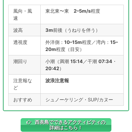
風向・風
東北東〜東
2–5m/s
程度
速
波高
3m
前後（うねりを伴う）
透視度
外洋側：
10–15m
程度／湾内：
15–
20m
程度（目安）
潮回り
小潮（満潮
15:14
／干潮
07:34
・
20:42
）
注意報な
波浪注意報
ど
おすすめ
シュノーケリング・SUP/カヌー
西表島でできるアクティビティの
詳細はこちら！