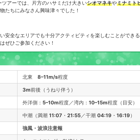
ヌーツアーでは、片方のハサミだけ大きい
シオマネキ
や
ミナミト
物たちにみなさん興味津々でした！
い安全なエリアでも十分アクティビティを楽しむことができる
はぜひご参加ください！
北東
8–11m/s
程度
3m
前後（うねり伴う）
外洋側：
5–10m
程度／湾内：
10–15m
程度（目安）
中潮（満潮
11:07
・
21:55
／干潮
04:19
・
16:19
）
強風・波浪注意報