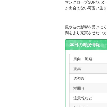
マングローブSUP/カ
か出会えない可愛い生き
風や波の影響を受けにく
間をより充実させたい方
本日の海況情報
風向・風速
波高
透視度
潮回り
注意報など