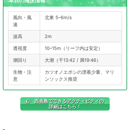
本日の海況情報
風向・風
北東 5–6m/s
速
波高
2m
透視度
10–15m（リーフ内は安定）
潮回り
大潮（干13:42 / 満19:46）
生物・注
カツオノエボシの漂着少量、マリ
意
ンソックス推奨
西表島でできるアクティビティの
詳細はこちら！