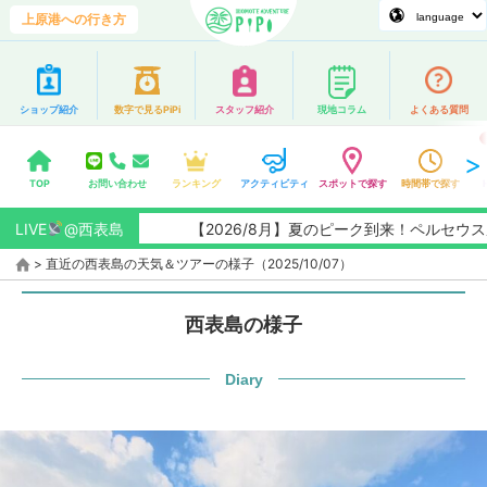
上原港への行き方
ショップ紹介
数字で見るPiPi
スタッフ紹介
現地コラム
よくある質問
TOP
お問い合わせ
ランキング
アクティビティ
スポットで探す
時間帯で探す
LIVE
@西表島
【2026/8月】夏のピーク到来！ペルセウス座
>
直近の西表島の天気＆ツアーの様子（2025/10/07）
西表島の様子
Diary