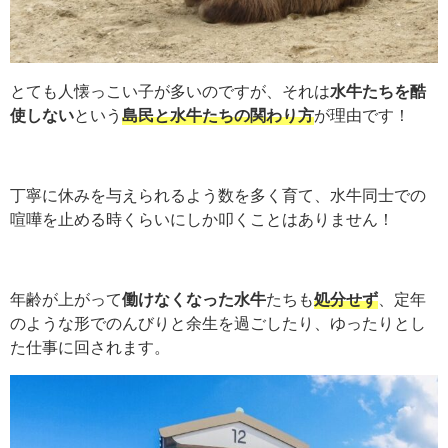
とても人懐っこい子が多いのですが、それは
水牛たちを酷
使しない
という
島民と水牛たちの関わり方
が理由です！
丁寧に休みを与えられるよう数を多く育て、水牛同士での
喧嘩を止める時くらいにしか叩くことはありません！
年齢が上がって
働けなくなった水牛
たちも
処分せず
、定年
のような形でのんびりと余生を過ごしたり、ゆったりとし
た仕事に回されます。