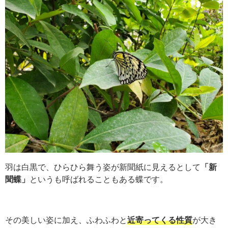
羽は白黒で、ひらひら舞う姿が新聞紙に見えるとして
「新
聞蝶」
というも呼ばれることもある蝶です。
その美しい姿に加え、ふわふわと
近寄ってくる性質
が大き