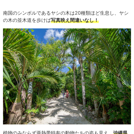
南国のシンボルであるヤシの木は20種類ほど生息し、ヤシ
の木の並木道を歩けば
写真映え間違いなし！
植物のみならず亜熱帯特有の動物たちの姿も見え、
沖縄県