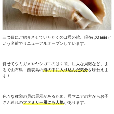
三つ目にご紹介させていただくのは貝の館、現在は
Oasis
と
いう名前でリニューアルオープンしています。
併せてウミガメやヤシガニのはく製、巨大な貝殻など、ま
るで由布島・西表島の
海の中に入り込んだ気分
を味わえま
す！
色々な種類の貝の展示があるため、貝マニアの方からお子
さん連れの
ファミリー層にも人気
があります。