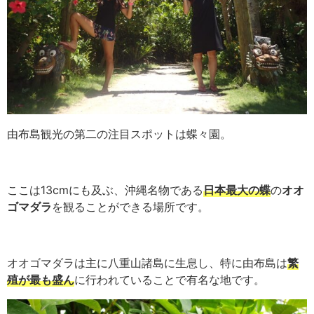
由布島観光の第二の注目スポットは蝶々園。
ここは13cmにも及ぶ、沖縄名物である
日本最大の蝶
の
オオ
ゴマダラ
を観ることができる場所です。
オオゴマダラは主に八重山諸島に生息し、特に由布島は
繁
殖が最も盛ん
に行われていることで有名な地です。