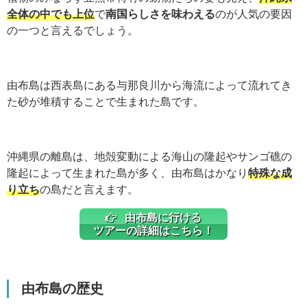
全体の中でも上位
で
南国らしさを味わえる
のが人気の要因
の一つと言えるでしょう。
由布島は西表島にある与那良川から海流によって流れてき
た砂が堆積することで生まれた島です。
沖縄県の離島は、地殻変動による海山の隆起やサンゴ礁の
隆起によって生まれた島が多く、由布島はかなり
特殊な成
り立ち
の島だと言えます。
由布島に行ける
ツアーの詳細はこちら！
由布島の歴史