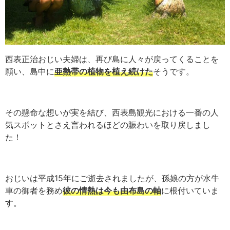
西表正治おじい夫婦は、再び島に人々が戻ってくることを
願い、島中に
亜熱帯の植物を植え続けた
そうです。
その懸命な想いが実を結び、西表島観光における一番の人
気スポットとさえ言われるほどの賑わいを取り戻しまし
た！
おじいは平成15年にご逝去されましたが、孫娘の方が水牛
車の御者を務め
彼の情熱は今も由布島の軸
に根付いていま
す。