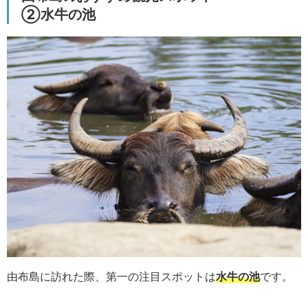
②水牛の池
由布島に訪れた際、第一の注目スポットは
水牛の池
です。