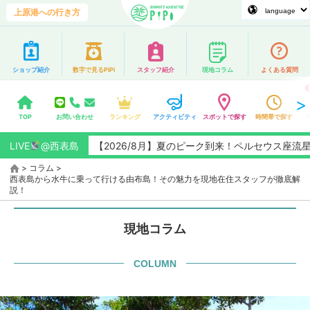
上原港への行き方
ショップ紹介
数字で見るPiPi
スタッフ紹介
現地コラム
よくある質問
TOP
お問い合わせ
ランキング
アクティビティ
スポットで探す
時間帯で探す
LIVE
【2026/8月】夏のピーク到来！ペルセウス座流星群観測チャン
@西表島
>
コラム
>
西表島から水牛に乗って行ける由布島！その魅力を現地在住スタッフが徹底解
説！
現地コラム
COLUMN