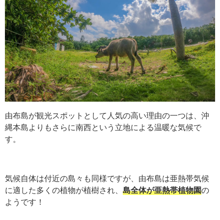
由布島が観光スポットとして人気の高い理
由の一つは、沖
縄本島よりもさらに南西という立地による温暖な気候で
す。
気候自体は付近の島々も同様ですが、由布島は亜熱帯気候
に適した多くの植物が植樹され、
島全体が亜熱帯植物園
の
ようです！