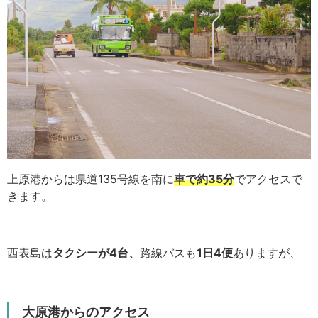
上原港からは県道135号線を南に
車で約35分
でアクセスで
きます。
西表島は
タクシーが4台、
路線バスも
1日4便
ありますが、
大原港からのアクセス