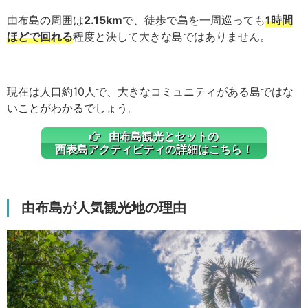
由布島の周囲は
2.15km
で、徒歩で島を一周巡っても
1時間
ほどで回れる
程度と決して大きな島ではありません。
現在は人口約10人で、大きなコミュニティがある島ではな
いことがわかるでしょう。
由布島観光とセットの
西表島アクティビティの詳細はこちら！
由布島が人気観光地の理由