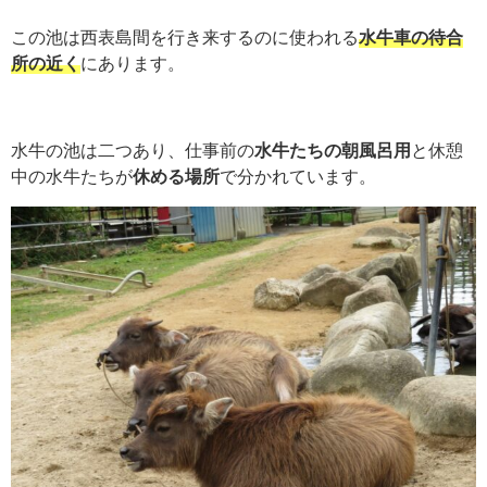
この池は西表島間を行き来するのに使われる
水牛車の待合
所の近く
にあります。
水牛の池は二つあり、仕事前の
水牛たちの朝風呂用
と休憩
中の水牛たちが
休める場所
で分かれています。