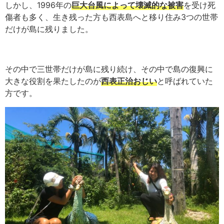
しかし、1996年の
巨大台風によって壊滅的な被害
を受け死
傷者も多く、生き残った方も西表島へと移り住み
3つの世帯
だけが島に残りました。
その中で三世帯だけが島に残り続け、その中で島の復興に
大きな役割を果たしたのが
西表正治おじい
と呼ばれていた
方です。