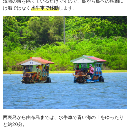
浅瀬の海を隔てているだけですので、島から島への移動に
は船ではなく
水牛車で移動
します。
西表島から由布島までは、水牛車で青い海の上をゆったり
と約20分。