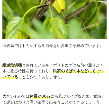
西表島ではトカゲすら見逃せない貴重さを秘めています。
絶滅危惧種
とされているキノボリトカゲは名前の通りよく
木に登る特性を持っており、
民家のそばの木などにくっつ
いている
ことも少なくありません。
大きいものでは
体長が30㎝
にも及ぶサイズなため、意識し
て探せばわりと高い確率で出会うことができるでしょう。