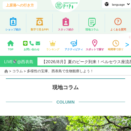
上原港への行き方
ショップ紹介
数字で見るPiPi
スタッフ紹介
現地コラム
よくある質問
TOP
お問い合わせ
ランキング
アクティビティ
スポットで探す
時間帯で探す
LIVE
【2026/8月】夏のピーク到来！ペルセウス座流星群観測チャ
@西表島
>
コラム
>
多様性の宝庫、西表島で生物観察しよう！
現地コラム
COLUMN