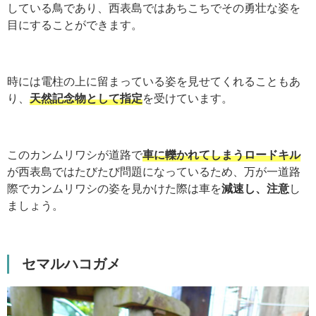
している鳥であり、西表島ではあちこちでその勇壮な姿を
目にすることができます。
時には電柱の上に留まっている姿を見せてくれることもあ
り、
天然記念物として指定
を受けています。
このカンムリワシが道路で
車に轢かれてしまうロードキル
が西表島ではたびたび問題になっているため、万が一道路
際でカンムリワシの姿を見かけた際は車を
減速し、注意
し
ましょう。
セマルハコガメ