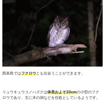
西表島では
フクロウ
とも出会うことができます。
リュウキュウコノハズクは
体長およそ20cm
の小型のフク
ロウであり、主に木の洞などを住処としているようです。