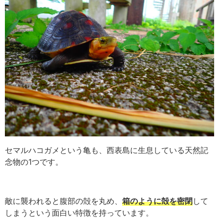
セマルハコガメという亀も、西表島に生息している天然記
念物の1つです。
敵に襲われると腹部の殻を丸め、
箱のように殻を密閉
して
しまうという面白い特徴を持っています。