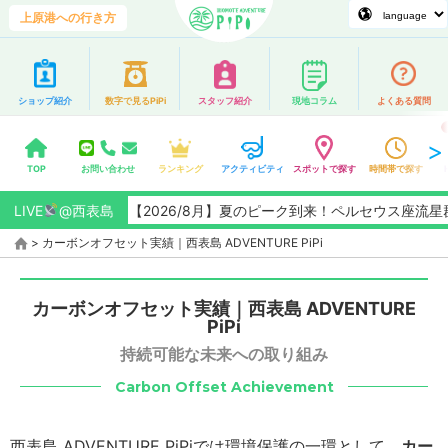
上原港への行き方
ショップ紹介
数字で見るPiPi
スタッフ紹介
現地コラム
よくある質問
TOP
お問い合わせ
ランキング
アクティビティ
スポットで探す
時間帯で探す
LIVE
@西表島
【2026/8月】夏のピーク到来！ペルセウス座流星群観
>
カーボンオフセット実績｜西表島 ADVENTURE PiPi
カーボンオフセット実績｜西表島 ADVENTURE
PiPi
持続可能な未来への取り組み
Carbon Offset Achievement
西表島 ADVENTURE PiPiでは環境保護の一環として、
カー