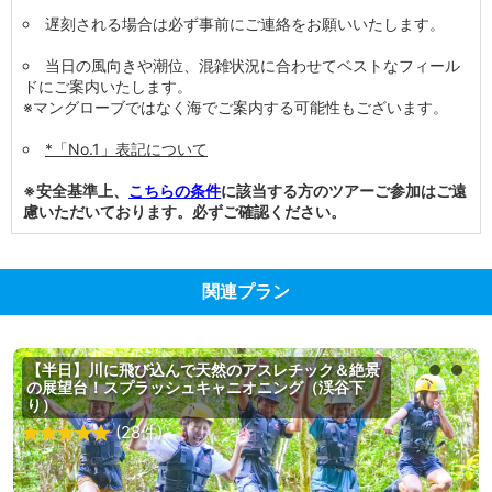
遅刻される場合は必ず事前にご連絡をお願いいたします。
当日の風向きや潮位、混雑状況に合わせてベストなフィール
ドにご案内いたします。
※マングローブではなく海でご案内する可能性もございます。
*「No.1」表記について
※安全基準上、
こちらの条件
に該当する方のツアーご参加はご遠
慮いただいております。必ずご確認ください。
関連プラン
【半日】川に飛び込んで天然のアスレチック＆絶景
の展望台！スプラッシュキャニオニング（渓谷下
り）
(28件)