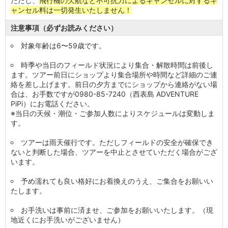
ただし、
飛行機の欠航など不可抗力によるキャンセルに対するキ
ャンセル料は一切発生いたしません！
注意事項（必ずお読みください）
対象年齢は6〜59歳です。
時季や当日のフィールド状況により集合・解散時間は前後し
ます。ツアー前日にショップより集合場所や時間など詳細のご連
絡を差し上げます。前日の夕方までにショップから連絡がない場
合は、お手数ですが0980-85-7240（西表島 ADVENTURE
PiPi）にお電話ください。
※当日の天候・潮位・ご参加人数によりスケジュールは変動しま
す。
ツアーは雨天催行です。ただしフィールドの安全が確保でき
ないと判断した場合、ツアーを中止とさせていただく場合がござ
います。
予め濡れても良い格好にお着換えのうえ、ご集合をお願いい
たします。
お手洗いは事前に済ませ、ご参加をお願いいたします。（現
地近くにお手洗いがございません）