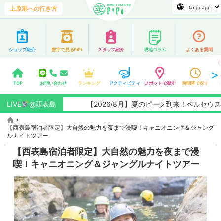
上原港への行き方
ショップ紹介
数字で見るPiPi
スタッフ紹介
現地コラム
よくある質問
TOP
お問い合わせ
ランキング
アクティビティ
スポットで探す
時間帯で探す
LIVE
@西表島
【2026/8月】夏のピーク到来！ペルセウス座流
>
【西表島宿泊者限定】大自然の魅力を夜まで漫喫！キャニオニング＆ジャング
ルナイトツアー
【西表島宿泊者限定】大自然の魅力を夜まで漫
喫！キャニオニング＆ジャングルナイトツアー