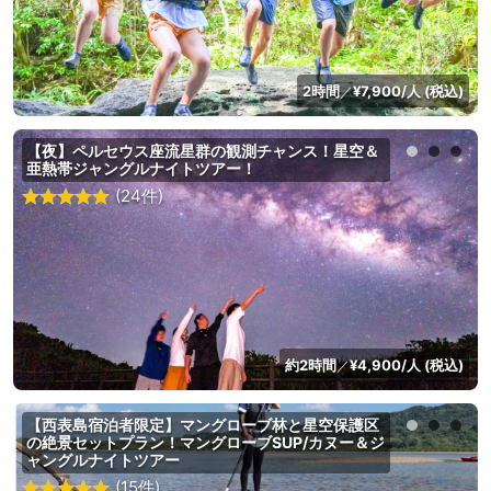
2時間
¥7,900/人 (税込)
／
【夜】ペルセウス座流星群の観測チャンス！星空＆
亜熱帯ジャングルナイトツアー！
(24件)
約2時間
¥4,900/人 (税込)
／
【西表島宿泊者限定】マングローブ林と星空保護区
の絶景セットプラン！マングローブSUP/カヌー＆ジ
ャングルナイトツアー
(15件)