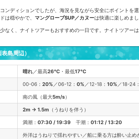
コンディションでしたが、海況を見ながら安全にポイントを選
ドは穏やかで、
マングローブSUP／カヌー
は快適に楽しめまし
少なく、ナイトツアーもおすすめの一日です。ナイトツアーは
西表島周辺）
晴れ
／最高
26℃
・最低
17℃
00-06：
20%
／06-12：
0%
／12-18：
10%
／18-24
南の風（最大
5m/s
）
2m → 1.5m
（うねりを伴う）
満潮：
07:30 / 19:39
干潮：
01:12 / 13:20
外洋はうねりで揺れやすい／船に乗る方は酔い止め