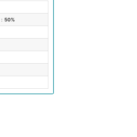
4：
50%