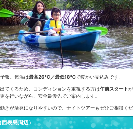
雨
予報。気温は
最高26℃／最低18℃
で暖かい見込みです。
出てくるため、コンディションを重視する方は
午前スタート
が
更を行いながら、安全最優先でご案内します。
動きが活発になりやすいので、ナイトツアーもぜひご相談くだ
（西表島周辺）