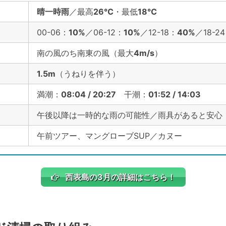
晴一時雨
／最高
26℃
・最低
18℃
00-06：
10%
／06-12：
10%
／12-18：
40%
／18-2
南の風のち南東の風（最大
4m/s
）
1.5m
（うねりを伴う）
満潮：
08:04 / 20:27
干潮：
01:52 / 14:03
午後以降は一時的な雨の可能性／雨具があると安心
午前ツアー、マングローブSUP／カヌー
西表島の3月の詳細はこちら！