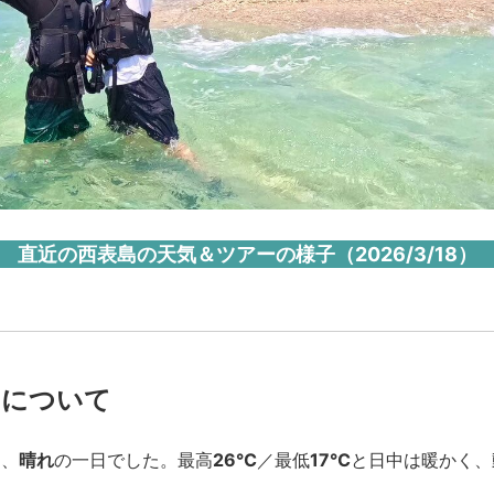
直近の西表島の天気＆ツアーの様子（2026/3/18）
ーについて
は、
晴れ
の一日でした。最高
26℃
／最低
17℃
と日中は暖かく、