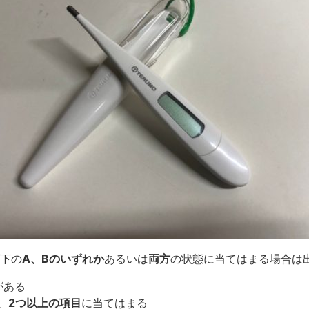
下の
A、Bのいずれか
あるいは
両方
の状態に当てはまる場合は
がある
、
2つ以上の項目
に当てはまる