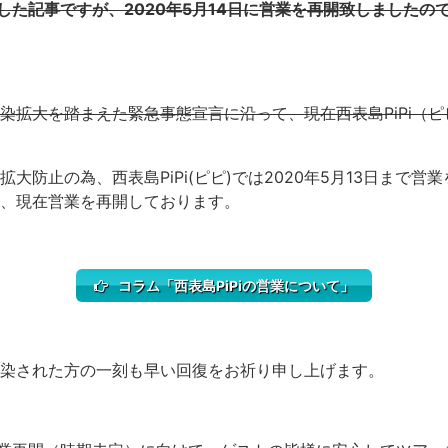
開した記事ですが、2020年5月14日に営業を再開致しました
染拡大を踏まえた緊急事態宣言に沿って、現在西表島PiPi（
大防止の為、西表島PiPi(ピピ)では2020年5月13日まで
、現在営業を再開しております。
コラム「西表島PiPiの営業について」
染された方の一刻も早い回復をお祈り申し上げます。