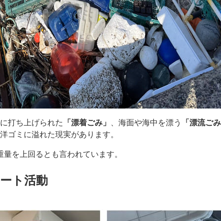
に打ち上げられた
「漂着ごみ」
、海面や海中を漂う
「漂流ごみ
洋ゴミに溢れた現実があります。
の重量を上回るとも言われています。
ート活動