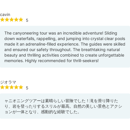
cavin
5
The canyoneering tour was an incredible adventure! Sliding
down waterfalls, rappelling, and jumping into crystal clear pools
made it an adrenaline-filled experience. The guides were skilled
and ensured our safety throughout. The breathtaking natural
beauty and thrilling activities combined to create unforgettable
memories. Highly recommended for thrill-seekers!
ジオラマ
5
ャニオニングツアーは素晴らしい冒険でした！滝を滑り降りた
り、岩を登ったりするスリルが最高。自然の美しい景色とアクシ
ョンが一体となり、感動的な経験でした。