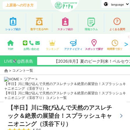
上原港への行き方
ショップ紹介
数字で見るPiPi
スタッフ紹介
現地コラム
よくある質問
TOP
お問い合わせ
ランキング
アクティビティ
スポットで探す
時間帯で探す
LIVE
@西表島
【2026/8月】夏のピーク到来！ペルセウ
>
コメント一覧
>
ツアー
>
【半日】川に飛び込んで天然のアスレチック＆絶景の展望台！スプラッシュキ
ャニオニング（渓谷下り）
>
【半日】川に飛び込んで天然のアスレチック＆絶景の展望台！スプラッシュキ
ャニオニング（渓谷下り）コメント一覧
【半日】川に飛び込んで天然のアスレチ
ック＆絶景の展望台！スプラッシュキャ
ニオニング（渓谷下り）