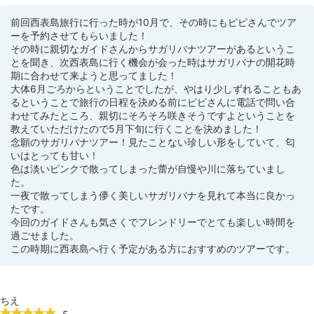
前回西表島旅行に行った時が10月で、その時にもピピさんでツア
ーを予約させてもらいました！
その時に親切なガイドさんからサガリバナツアーがあるというこ
とを聞き、次西表島に行く機会が会った時はサガリバナの開花時
期に合わせて来ようと思ってました！
大体6月ごろからということでしたが、やはり少しずれることもあ
るということで旅行の日程を決める前にピピさんに電話で問い合
わせてみたところ、親切にそろそろ咲きそうですよということを
教えていただけたので5月下旬に行くことを決めました！
念願のサガリバナツアー！見たことない珍しい形をしていて、匂
いはとっても甘い！
色は淡いピンクで散ってしまった蕾が自慢や川に落ちていまし
た。
一夜で散ってしまう儚く美しいサガリバナを見れて本当に良かっ
たです。
今回のガイドさんも気さくでフレンドリーでとても楽しい時間を
過ごせました。
この時期に西表島へ行く予定がある方におすすめのツアーです。
ちえ