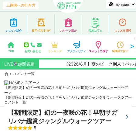
上原港への行き方
ショップ紹介
数字で見るPiPi
スタッフ紹介
現地コラム
よくある質問
TOP
お問い合わせ
ランキング
アクティビティ
スポットで探す
時間帯で探す
LIVE
@西表島
【2026/8月】夏のピーク到来！ペ
>
コメント一覧
>
ツアー
>
【期間限定】幻の一夜咲の花！早朝サガリバナ鑑賞ジャングルウォークツア
ー
>
【期間限定】幻の一夜咲の花！早朝サガリバナ鑑賞ジャングルウォークツアー
コメント一覧
【期間限定】幻の一夜咲の花！早朝サガ
リバナ鑑賞ジャングルウォークツアー
5