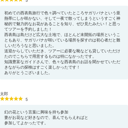
5
初めての西表島旅行で色々調べていたところサガリバナという亜
熱帯にしか咲かない、そして一夜で散ってしまうというすごく神
秘的で魅力的なお花があることを知り、ぜひ見たみたい！と思っ
てツアーを予約しました！
西表島は島だけど広大な土地で、ほとんど未開拓の場所というこ
ともあり、サガリバナが咲いている場所を探すのは初心者だと難
しいだろうなと思いました。
送迎からしていただき、ツアーに必要な靴なども貸していただけ
たのでこちらで用意するものは特になかったです。
知識豊富なガイドさんで、色々な西表島のお話を聞かせていただ
きながらの探検はすごく楽しかったです！
ありがとうございました。
太郎
5
幻の花という言葉に興味を持ち参加
妻がお花など好きなので、喜んでもらえればと
参加してよかったです。