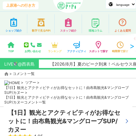
上原港への行き方
ショップ紹介
数字で見るPiPi
スタッフ紹介
現地コラム
よくある質問
TOP
お問い合わせ
ランキング
アクティビティ
スポットで探す
時間帯で探す
LIVE
@西表島
【2026/8月】夏のピーク到来！ペルセウス座
>
コメント一覧
>
ツアー
>
【1日】観光とアクティビティがお得なセットに！由布島観光&マングローブ
SUP/カヌー
>
【1日】観光とアクティビティがお得なセットに！由布島観光&マングローブ
SUP/カヌーコメント一覧
【1日】観光とアクティビティがお得なセ
ットに！由布島観光&マングローブSUP/
カヌー