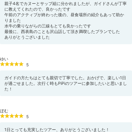
親子4名でカヌーとサップ組に分かれましたが、ガイドさんが丁寧
に教えてくれたので、良かったです
午前のアクティブが終わった後の、昼食場所の紹介もあって助か
りました
水牛の乗りながらの三線もとても良かったです
最後に、西表島のことも沢山話して頂き満喫したプランでした
ありがとうございました
ゆい
5
ガイドの方たちはとても親切で丁寧でした。おかげで、楽しい1日
が過ごせました。次行く時もPiPiのツアーに参加したいと思いまし
た！
ぽむ
5
1日とっても充実したツアー、ありがとうございました！