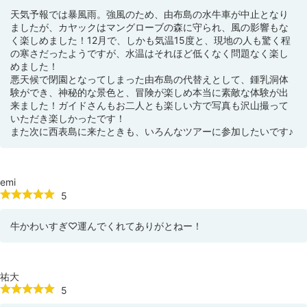
天気予報では暴風雨。強風のため、由布島の水牛車が中止となり
ましたが、カヤックはマングローブの森に守られ、風の影響もな
く楽しめました！12月で、しかも気温15度と、現地の人も驚く程
の寒さだったようですが、水温はそれほど低くなく問題なく楽し
めました！
悪天候で閉園となってしまった由布島の代替えとして、鍾乳洞体
験ができ、神秘的な景色と、冒険が楽しめ本当に素敵な体験が出
来ました！ガイドさんもお二人とも楽しい方で写真も沢山撮って
いただき楽しかったです！
また次に西表島に来たときも、いろんなツアーに参加したいです♪
emi
5
牛かわいすぎ♡運んでくれてありがとねー！
祐大
5