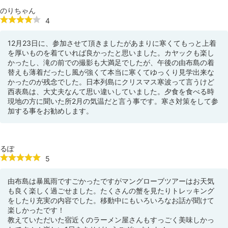
のりちゃん
4
12月23日に、参加させて頂きましたがあまりに寒くてもっと上着
を厚いものを着ていれば良かったと思いました。カヤックも楽し
かったし、滝の前での撮影も大満足でしたが、午後の由布島の着
替えも薄着だったし風が強くて本当に寒くてゆっくり見学出来な
かったのが残念でした。日本列島にクリスマス寒波って言うけど
西表島は、大丈夫なんて思い違いしていました。夕食を食べる時
現地の方に聞いた所2月の気温だと言う事です。寒さ対策をして参
加する事をお勧めします。
るぽ
5
由布島は暴風雨ですごかったですがマングローブツアーはお天気
も良く楽しく過ごせました。たくさんの蟹を見たりトレッキング
をしたり充実の内容でした。移動中にもいろいろなお話が聞けて
楽しかったです！
教えていただいた宿近くのラーメン屋さんもすっごく美味しかっ