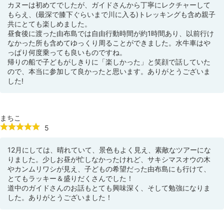
カヌーは初めてでしたが、ガイドさんから丁寧にレクチャーして
もらえ、(最深で膝下ぐらいまで川に入る)トレッキングも含め親子
共にとても楽しめました。
昼食後に渡った由布島では自由行動時間が約1時間あり、以前行け
なかった所も含めてゆっくり周ることができました。水牛車はや
っぱり何度乗っても良いものですね。
帰りの船で子どもがしきりに「楽しかった」と笑顔で話していた
ので、本当に参加して良かったと思います。ありがとうございま
した!
まちこ
5
12月にしては、晴れていて、景色もよく見え、素敵なツアーにな
りました。少しお昼が忙しなかったけれど、サキシマスオウの木
やカンムリワシが見え、子どもの希望だった由布島にも行けて、
とてもラッキー＆盛りだくさんでした！
道中のガイドさんのお話もとても興味深く、そして勉強になりま
した。ありがとうございました！