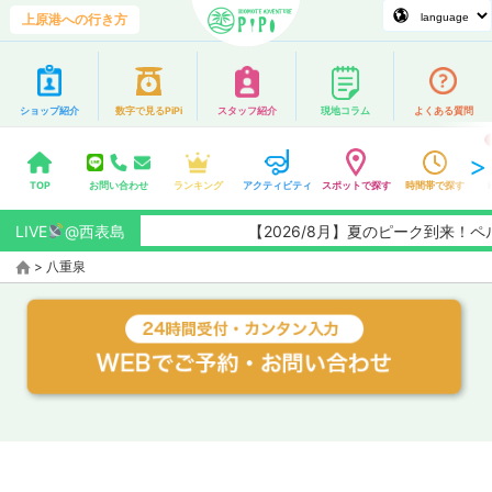
上原港への行き方
ショップ紹介
数字で見るPiPi
スタッフ紹介
現地コラム
よくある質問
TOP
お問い合わせ
ランキング
アクティビティ
スポットで探す
時間帯で探す
LIVE
@西表島
【2026/8月】夏のピーク到来！
>
八重泉