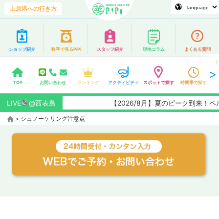
上原港への行き方
ショップ紹介
数字で見るPiPi
スタッフ紹介
現地コラム
よくある質問
TOP
お問い合わせ
ランキング
アクティビティ
スポットで探す
時間帯で探す
LIVE
@西表島
【2026/8月】夏のピーク到来！
>
シュノーケリング注意点