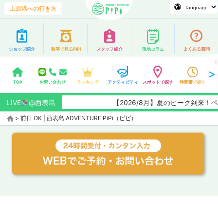
上原港への行き方
ショップ紹介
数字で見るPiPi
スタッフ紹介
現地コラム
よくある質問
TOP
お問い合わせ
ランキング
アクティビティ
スポットで探す
時間帯で探す
LIVE
@西表島
【2026/8月】夏のピーク到来
>
前日 OK | 西表島 ADVENTURE PiPi（ピピ）