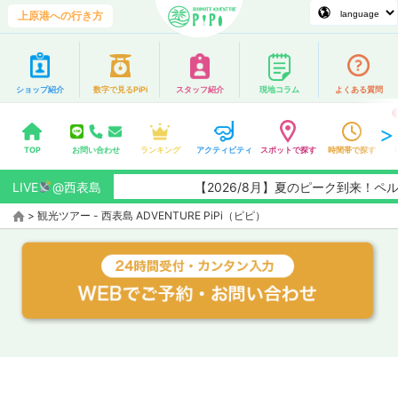
上原港への行き方
ショップ紹介
数字で見るPiPi
スタッフ紹介
現地コラム
よくある質問
TOP
お問い合わせ
ランキング
アクティビティ
スポットで探す
時間帯で探す
LIVE
@西表島
【2026/8月】夏のピーク到来！
>
観光ツアー - 西表島 ADVENTURE PiPi（ピピ）