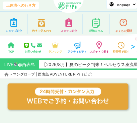
上原港への行き方
ショップ紹介
数字で見るPiPi
スタッフ紹介
現地コラム
よくある質問
TOP
お問い合わせ
ランキング
アクティビティ
スポットで探す
時間帯で探す
LIVE
@西表島
【2026/8月】夏のピーク到来！ペルセウス座
>
マングローブ | 西表島 ADVENTURE PiPi（ピピ）