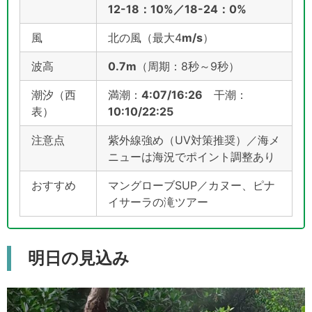
12-18：10%／18-24：0%
風
北の風（最大4
m/s
）
波高
0.7m
（周期：8秒～9秒）
潮汐（西
満潮：
4:07/16:26
干潮：
表）
10:10/22:25
注意点
紫外線強め（UV対策推奨）／海メ
ニューは海況でポイント調整あり
おすすめ
マングローブSUP／カヌー、ピナ
イサーラの滝ツアー
明日の見込み