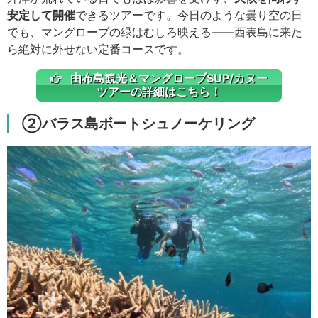
安定して開催
できるツアーです。今日のような曇り空の日
でも、マングローブの緑はむしろ映える——西表島に来た
ら絶対に外せない定番コースです。
由布島観光＆マングローブSUP/カヌー
ツアーの詳細はこちら！
②バラス島ボートシュノーケリング