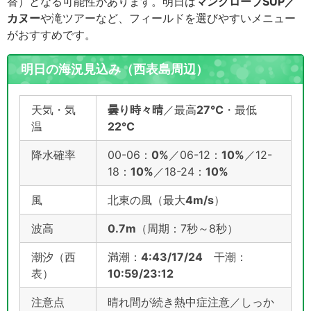
替）となる可能性があります。明日は
マングローブSUP／
カヌー
や滝ツアーなど、フィールドを選びやすいメニュー
がおすすめです。
明日の海況見込み（西表島周辺）
天気・気
曇り時々晴
／最高
27℃
・最低
温
22
℃
降水確率
00-06：
0%
／06-12：
10%
／12-
18：
10%
／18-24：
10%
風
北東の風（最大
4m/s
）
波高
0.7m
（周期：7秒～8秒）
潮汐（西
満潮：
4:43/17/24
干潮：
表）
10:59/23:12
注意点
晴れ間が続き熱中症注意／しっか