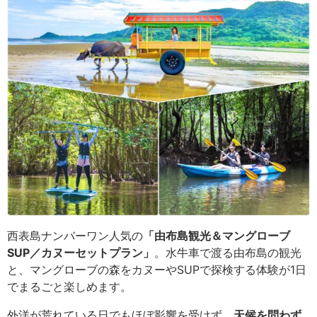
西表島ナンバーワン人気の
「由布島観光＆マングローブ
SUP／カヌーセットプラン」
。水牛車で渡る由布島の観光
と、マングローブの森をカヌーやSUPで探検する体験が1日
でまるごと楽しめます。
外洋が荒れている日でもほぼ影響を受けず、
天候を問わず