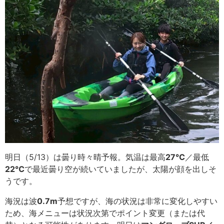
明日（5/13）は曇り時々晴予報。気温は最高
27
℃
／最低
22℃
で最近曇り空が続いていましたが、太陽が顔を出しそ
うです。
海況は波
0.7m
予想ですが、海の状況は非常に変化しやすい
ため、海メニューは状況次第でポイント変更（または代