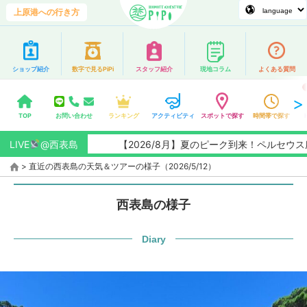
上原港への行き方
ショップ紹介
数字で見るPiPi
スタッフ紹介
現地コラム
よくある質問
TOP
お問い合わせ
ランキング
アクティビティ
スポットで探す
時間帯で探す
LIVE
@西表島
【2026/8月】夏のピーク到来！ペルセウス座
>
直近の西表島の天気＆ツアーの様子（2026/5/12）
西表島の様子
Diary