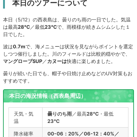
本日のツアーについて
本日（5/12）の西表島は、曇りのち雨の一日でした。気温
は最高
28℃
／最低
23℃
で、雨模様が続きムシムシした１
日でした。
波は
0.7m
で、海メニューは状況を見ながらポイントを選定
しつつ催行しました。川のフィールドは比較的穏やかで、
マングローブSUP
／
カヌーは
快適に楽しめました。
曇りが続いた日でも、帽子や日焼け止めなどのUV対策もお
すすめです。
本日の海況情報（西表島周辺）
天気・気
曇りのち雨
／最高
28℃
・最低
温
23℃
降水確率
00-06：20%／06-12：40%／