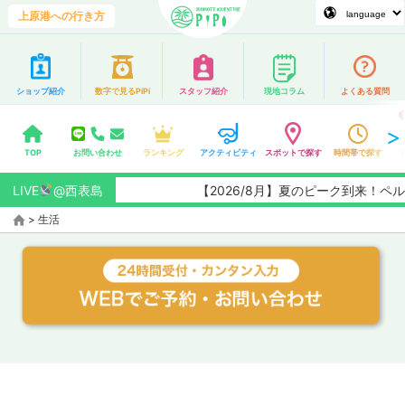
上原港への行き方
ショップ紹介
数字で見るPiPi
スタッフ紹介
現地コラム
よくある質問
TOP
お問い合わせ
ランキング
アクティビティ
スポットで探す
時間帯で探す
LIVE
@西表島
【2026/8月】夏のピーク到来！
>
生活