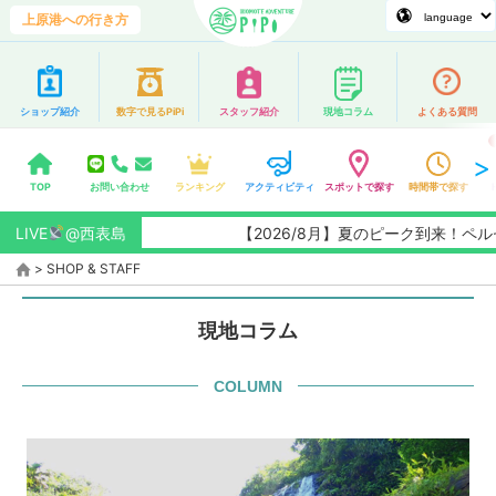
上原港への行き方
ショップ紹介
数字で見るPiPi
スタッフ紹介
現地コラム
よくある質問
TOP
お問い合わせ
ランキング
アクティビティ
スポットで探す
時間帯で探す
LIVE
@西表島
【2026/8月】夏のピーク到来！ペ
>
SHOP & STAFF
現地コラム
COLUMN