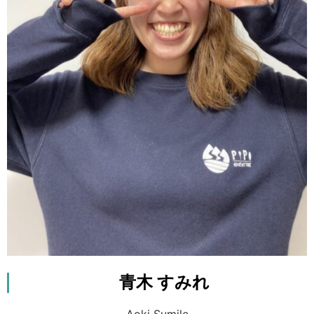
が無駄です！笑
特に自分のように外国籍にも関わらず、対等に接
してくれ、チャンスをいただける職場の温かさ
に、日々感謝しています！
さぁ、僕と一緒に「人間を」取り戻しましょう！
お待ちしてます！
確かにそうですよね笑。自分的にはほぼ遊び感覚
です。でもこのライフスタイルだからこそ得られ
た物や経験がたくさんあります。この経験が将来
どのような形で役立つかは分かりませんが、この
生活を選んだこと、そして続けていくことに対し
て、今後も後悔することはないと思います！
青木 すみれ