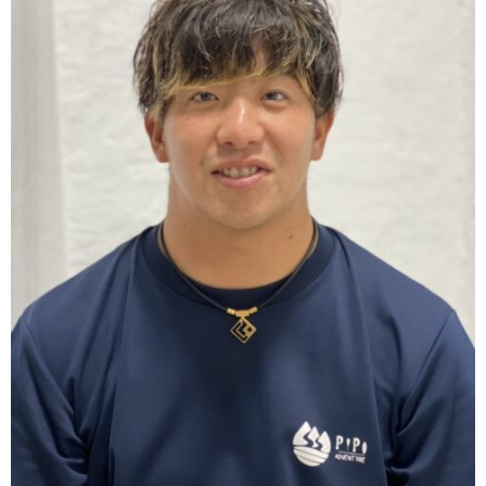
たいと思っていたんです。
そうなんです！操船も座学も、PiPiに入ってから
一から学びました！おかげで今では、幻の島シュ
ノーケリングツアーでたくさんのお客様に笑顔を
届けています！これからの自分のステップアップ
に資格は必ず活きて来ますし、船舶手当もきっち
り出るのでプラスしかないなと。船長になってみ
たい！船を操船したい！という方は是非、PiPiで
僕と一緒に頑張りましょう！