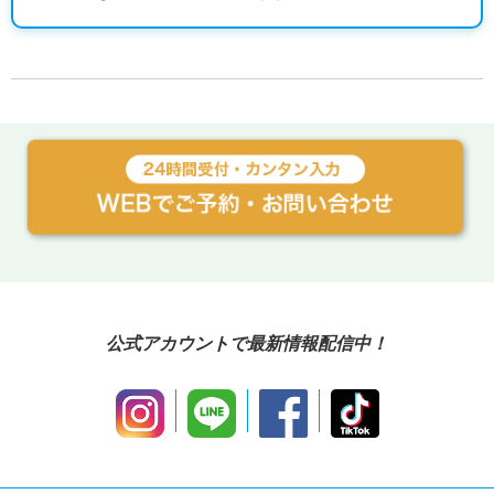
お休みの日にはすぐに大好きな海に行けることが
私にとって一番の魅力です。しかも石垣島からは
他の離島へのアクセスもしやすいため、休日には
観光も思う存分に楽しめちゃいます！
また、移住者が多く、少しシャイな私でも色々な
出身地の友達が沢山できました。これも離島生活
の一つの魅力ですね！
公式アカウントで最新情報配信中！
離島に移住と考えると不安に思う人も多いかもし
れません。私は関東から移住して来ましたが、西
表島は生活に不便することもなくとっても住みや
すい島です。
離島生活を一緒に楽しみましょう！