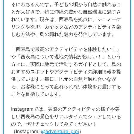
笑。PiPiでは事務スタッフとして働いています。
るにわちゃんです。子どもの頃から自然に触れるこ
毎日のツアースケジュールを管理・調整したり、
とが大好きで、特に沖縄の豊かな自然環境に魅了さ
お客様からのお問い合わせに対応したり…どちら
れています。現在は、西表島を拠点に、シュノーケ
もショップ運営の根幹部分にかかわるので、事務
リングやSUP、カヤックなどのアクティビティを楽
スタッフの役割はとても重要です。お客様が安全
しむ方法や、島の隠れた魅力を発信しています。
にツアーを楽しめるスケジュールを組んだり、お
問い合わせいただいたお客様に最適なご提案をし
「西表島で最高のアクティビティを体験したい！」
たり…日々頭をひねらせています。実際にお客様
や「西表島について現地の情報が欲しい！」という
をおもてなしするガイドさんたちが表舞台とする
方々に、実際に地元で活動するガイドとして、島の
なら、私たち事務スタッフはお客様とガイドの安
おすすめスポットやアクティビティの詳細情報を提
全で楽しい1日を支える裏方のプロフェッショナル
供しています。毎日、地元の自然と触れ合いなが
です！
ら、お客様にとって忘れられない体験をお届けする
ことを目指しています。
Instagramでは、実際のアクティビティの様子や美
しい西表島の景色をリアルタイムでシェアしている
ので、ぜひチェックしてみてください！
なんと言ってもすぐ近くにある綺麗な海ですね！
（Instagram:
@adventure_pipi
）