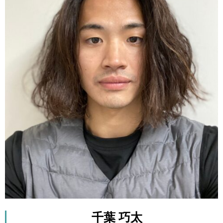
最初はリゾートバイトなんて若い子がするもの！
という認識がどうしてもありました。自分で経営
をしていたというプライドもありましたし…笑。
実際覚悟を決めて西表島に来てみてからは、人生
が180度変わりましたね！「人間に戻る」とよく
口癖のようにお客様にも言っていますが、離島で
の生活は都会のような気疲れやストレスは全く皆
無です。
しっかりと自分の人生設計を行えるのはもちろん
のこと、自分の時間をしっかりと作る余裕が生ま
れましたね！元々多趣味な自分ですが、趣味に没
頭する時間と余裕がかなり生まれました。
千葉 巧太
そのうちの1つがカメラです！趣味程度で撮ってい