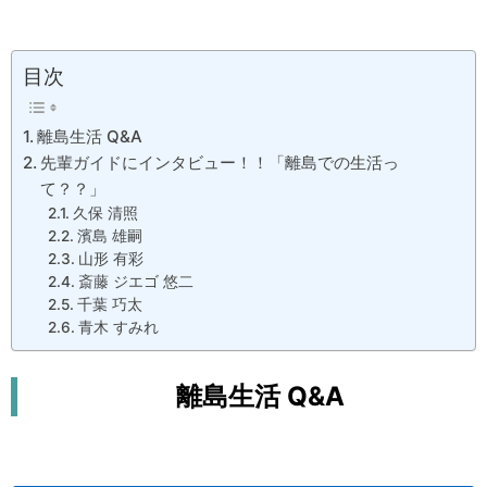
目次
離島生活 Q&A
先輩ガイドにインタビュー！！「離島での生活っ
て？？」
久保 清照
濱島 雄嗣
山形 有彩
斎藤 ジエゴ 悠二
千葉 巧太
青木 すみれ
離島生活 Q&A