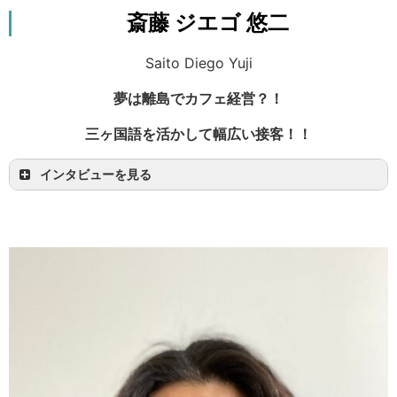
斎藤 ジエゴ 悠二
ツアーガイドは体力勝負のため女性にはハードル
が高いと思われがちですが、まわりのスタッフが
Saito Diego Yuji
とても優しいのですぐに仕事に慣れることができ
夢は離島でカフェ経営？！
ました！笑
自然豊かな西表島で、一緒に離島ライフを楽しみ
三ヶ国語を活かして幅広い接客！！
ませんか！
インタビューを見る
20代の頃から自分でお店を経営していましたが、
その頃から夢でもあり目標でもあるのが「離島で
奥さんや子供と一緒に民宿とカフェを営む」こと
です笑。
こんなに素晴らしい環境で子供を育てて行けた
ら…というのがきっかけですね！