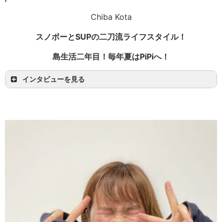
たカメラも腕が上がり、今ではありがたいことに
Chiba Kota
空いた時間に副収入すら得られるようになりまし
た。環境に感謝する日々ですね！
スノボーとSUPの二刀流ライフスタイル！
島生活二年目！毎年夏はPiPiへ！
インタビューを見る
このガイドというお仕事は本当に近い距離での人
初めはアクティビティがしたい！と何気なく選ん
間関係を築けます。各地様々な方々との交流があ
だことがスタートです。いざ仕事をしてみると、
るので、知識は増える一方ですね！笑
こんなにも楽しく働きやすい環境を作り上げてく
なんと言ってもお客様に喜んでいただけますし。
ださっている社長をはじめとし、スタッフの皆ん
その喜びを肌で感じることができる素敵な仕事で
なこそが毎年僕が戻って来ている理由ですね！ガ
あると感じています。よく頑張った分だけ報酬
イドという仕事や皆んなとの生活は、毎年新しい
が…とうたっている会社は多くありますが、ここ
経験や発見があり、数え切れないほどの思い出が
まで還元してくれて、成長に繋がり、やり甲斐の
できます！
ある仕事は他にないと思いますよ？迷ってる時間