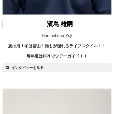
最初は不安もありましたが、三日間にわたるみっ
ちりした研修の他、実際に現場に出てからも先輩
濱島 雄嗣
ガイドからアドバイスをいただけるので、海での
アクティビティ初心者の方でも全然大丈夫です！
Hamashima Yuji
僕は初めてSUPに乗った時に、一度のツアーで十
夏は海！冬は雪山！誰もが憧れるライフスタイル！！
回程落ちてしまった記憶があります…笑。
毎年夏はPiPi でツアーガイド！！
日々思うことは、ツアーガイドは本当に素晴らし
い仕事だということです！！毎日多くのお客様と
インタビューを見る
出会い、人と自然から沢山の学びと経験を得られ
る。加えてツアー終了後に、お客様から「楽しか
った！！」と言っていただけるのは格別です！
このためにツアーガイドになったんだと、思わず
心の底から笑顔が溢れますね♪
私自身自然が大好きだったので、自然に携わる仕
事がしたいとツアーガイドを選びました。毎年
PiPiを選んでいる理由は色々ありますが、一番の
理由はしっかり稼げるから…です。