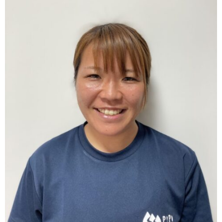
元々リゾートバイトは経験に重きを置いて、あま
り稼げないという認識を持っていました。ただ
PiPiには色々なスタッフ評価制度があり、それに
よって頑張れば頑張った分だけプラスで稼げま
す！
また、働いてみるとバイト仲間や社員さんとの距
離が近く、なんでも話せる仲間がいる事もリピー
トする要因の一つですかね！様々な場所で色々な
経験を積んだ仲間が多くいるので、話を聞いてい
るだけでもかなり楽しいです！個性的な人が多
く、刺激のある職場ですね。
とにかく毎日自然の中で仕事が出来ることが本当
に楽しいです！特にお客様から「楽しかったで