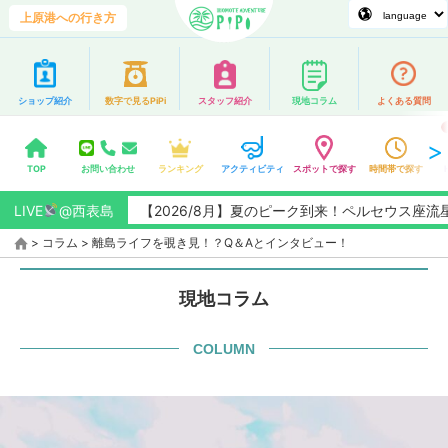
上原港への行き方
ショップ紹介
数字で見るPiPi
スタッフ紹介
現地コラム
よくある質問
TOP
お問い合わせ
ランキング
アクティビティ
スポットで探す
時間帯で探す
LIVE
@西表島
【2026/8月】夏のピーク到来！ペルセウス座流星群観測
>
コラム
>
離島ライフを覗き見！？Q＆Aとインタビュー！
現地コラム
COLUMN