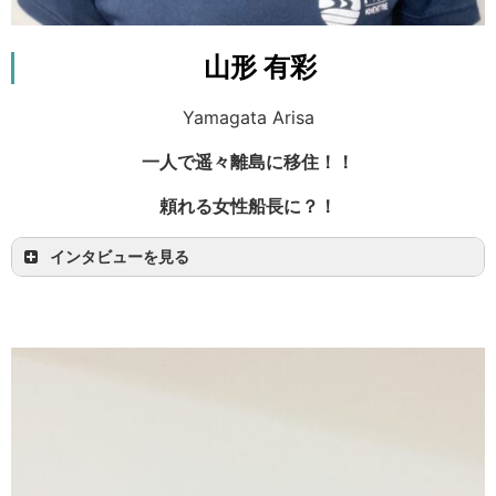
す！」という一言を聞けた時が、一番やり甲斐を
感じますね。日本国内はもちろん海外からも多く
山形 有彩
のお客様がいらっしゃるため、外国語を活かした
仕事がしてみたいと思っている方々もオススメで
Yamagata Arisa
す！接客が好きな方、体を動かすのが好きな方、
人を楽しませることが好きな方、是非PiPiでお待
一人で遥々離島に移住！！
ちしています！
頼れる女性船長に？！
インタビューを見る
是非沖縄の離島で、綺麗な自然と共に一緒に働き
「人生悔いなく活きたい」という思いが強く、不
ましょう！一度来てしまうと、本州には帰りたく
安なんか吹き飛ばしてずっと憧れていた沖縄での
なくなってしまうほどの魅力的な生活が皆さんを
離島ライフをはじました！！
待っていますよ♪