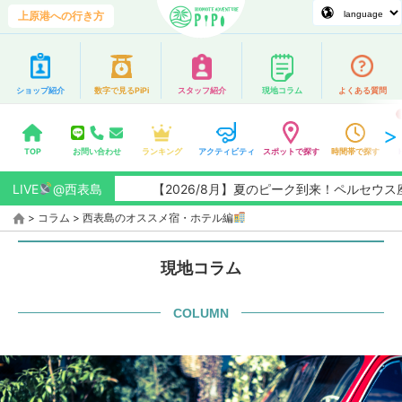
上原港への行き方
ショップ紹介
数字で見るPiPi
スタッフ紹介
現地コラム
よくある質問
TOP
お問い合わせ
ランキング
アクティビティ
スポットで探す
時間帯で探す
LIVE
@西表島
【2026/8月】夏のピーク到来！ペルセウス座
>
コラム
>
西表島のオススメ宿・ホテル編
現地コラム
COLUMN