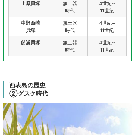
上原貝塚
無土器
4世紀~
時代
11世紀
中野西崎
無土器
4世紀~
貝塚
時代
11世紀
船浦貝塚
無土器
4世紀~
時代
11世紀
西表島の歴史
②グスク時代