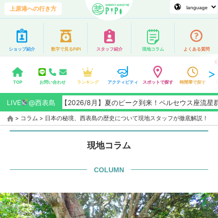
上原港への行き方
ショップ紹介
数字で見るPiPi
スタッフ紹介
現地コラム
よくある質問
TOP
お問い合わせ
ランキング
アクティビティ
スポットで探す
時間帯で探す
LIVE
【2026/8月】夏のピーク到来！ペルセウス座流星群観測チャン
@西表島
>
コラム
>
日本の秘境、西表島の歴史について現地スタッフが徹底解説！
現地コラム
COLUMN