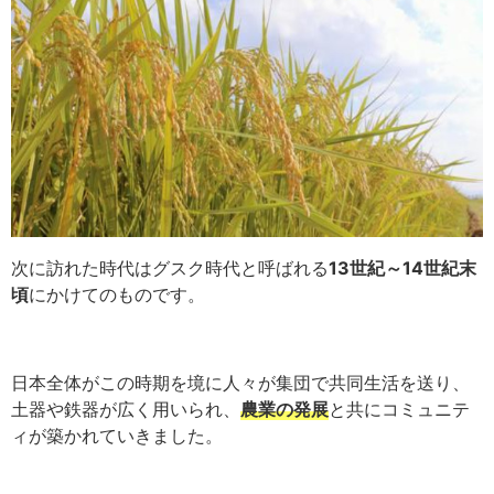
次に訪れた時代はグスク時代と呼ばれる
13世紀～14世紀末
頃
にかけてのものです。
日本全体がこの時期を境に人々が集団で共同生活を送り、
土器や鉄器が広く用いられ、
農業の発展
と共にコミュニテ
ィが築かれていきました。