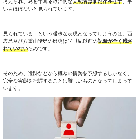
考えられ、島を牛耳る政治的な
支配者はまだ存在せず
、争
いもほぼないと見られています。
見られている、という曖昧な表現となってしまうのは、西
表島及び八重山諸島の歴史は14世紀以前の
記録が全く残さ
れていない
ためです。
そのため、遺跡などから概ねの情勢を予想するしかなく、
完全な実態を把握することは難しいものとなってしまって
います。