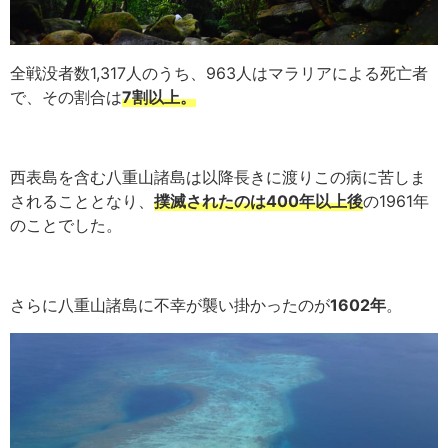
全戦没者数1,317人のうち、963人はマラリアによる死亡者
で、その割合は
7割以上。
西表島を含む八重山諸島は以降長きに渡りこの病に苦しま
されることとなり、
撲滅されたのは400年以上後
の1961年
のことでした。
さらに八重山諸島に不幸が襲い掛かったのが
1602年
。