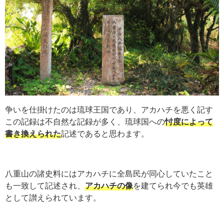
争いを仕掛けたのは琉球王国であり、アカハチを悪く記す
この記録は不自然な記録が多く、琉球国への
忖度によって
書き換えられた
記述であると思わます。
八重山の諸史料にはアカハチに全島民が同心していたこと
も一致して記述され、
アカハチの像
を建てられ今でも英雄
として讃えられています。