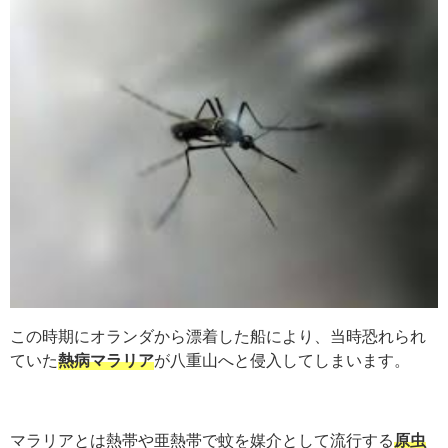
この時期にオランダから漂着した船により、当時恐れられ
ていた
熱病マラリア
が八重山へと侵入してしまいます。
マラリアとは熱帯や亜熱帯で蚊を媒介として流行する
原虫