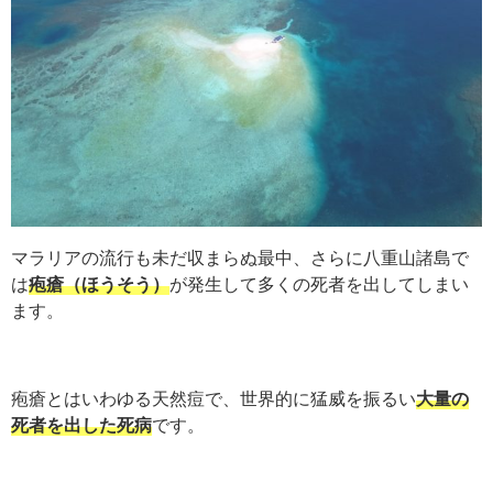
マラリアの流行も未だ収まらぬ最中、さらに八重山諸島で
は
疱瘡（ほうそう）
が発生して多くの死者を出してしまい
ます。
疱瘡とはいわゆる天然痘で、世界的に猛威を振るい
大量の
死者を出した死病
です。