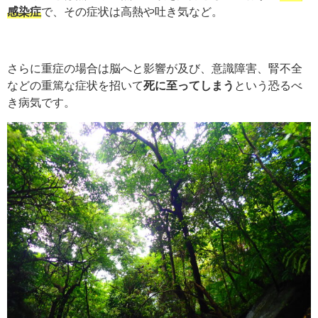
感染症
で、その症状は高熱や吐き気など。
さらに重症の場合は脳へと影響が及び、意識障害、腎不全
などの重篤な症状を招いて
死に至ってしまう
という恐るべ
き病気です。