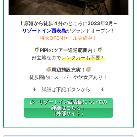
上原港から徒歩４分
のところに
2023年2月～
リゾートイン西表島
がグランドオープン！
特大OPENセール実施中！
PiPiのツアー送迎範囲内
！
好立地なので
レンタカーも不要！
周辺施設充実！
徒歩圏内にスーパーや飲食店あり！
↓ 詳細は下記ボタンから！ ↓
リゾートイン西表島についての
詳細はこちら！
（外部サイト）