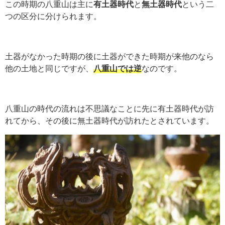
この時期の八重山は主に
有土器時代
と
無土器時代
という二
つの区分に分けられます。
土器がなかった時期の後に土器ができた時期が来他のなら
他の土地と同じですが、
八重山では逆
なのです。
八重山の時代の流れは不思議なことに先に有土器時代が訪
れてから、その後に無土器時代が訪れたとされています。