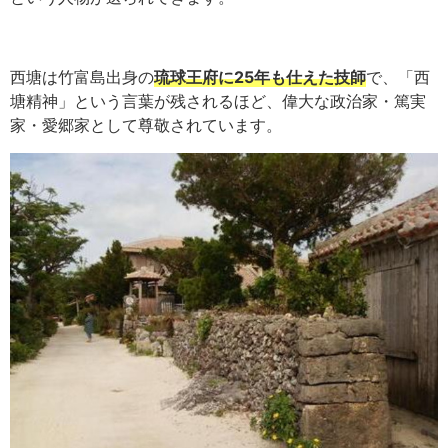
西塘は竹富島出身の
琉球王府に25年も仕えた技師
で、「西
塘精神」という言葉が残されるほど、偉大な政治家・篤実
家・愛郷家として尊敬されています。