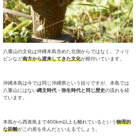
八重山の文化は沖縄本島含めた北側からではなく、
フィリ
ピンなど
南方から渡来してきた文化
が
根付いています。
沖縄本島は今では同じ沖縄県という括りですが、本島では
八重山にはない
縄文時代・弥生時代と同じ歴史
の流れを経
ています。
本島から西表島まで400km以上も離れているという
物理的
な距離
がこの差を生んだといえるでしょう。