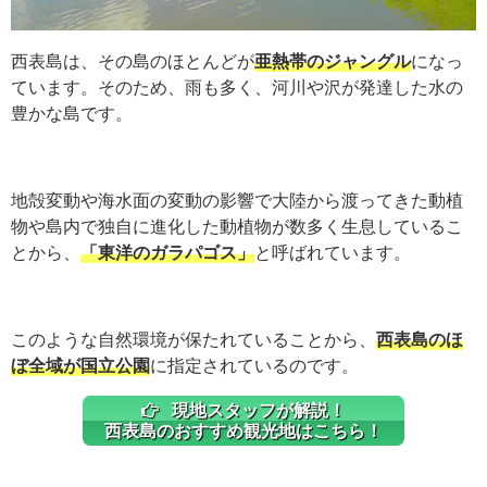
西表島は、その島のほとんどが
亜熱帯のジャングル
になっ
ています。そのため、雨も多く、河川や沢が発達した水の
豊かな島です。
地殻変動や海水面の変動の影響で大陸から渡ってきた動植
物や島内で独自に進化した動植物が数多く生息しているこ
とから、
「東洋のガラパゴス」
と呼ばれています。
このような自然環境が保たれていることから、
西表島のほ
ぼ全域が国立公園
に指定されているのです。
現地スタッフが解説！
西表島のおすすめ観光地はこちら！