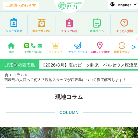
上原港への行き方
ショップ紹介
数字で見るPiPi
スタッフ紹介
現地コラム
よくある質問
TOP
お問い合わせ
ランキング
アクティビティ
スポットで探す
時間帯で探す
LIVE
【2026/8月】夏のピーク到来！ペルセウス座流星群観測チャ
@西表島
>
コラム
>
西表島の人口って何人？現地スタッフが西表島について徹底解説します！
現地コラム
COLUMN