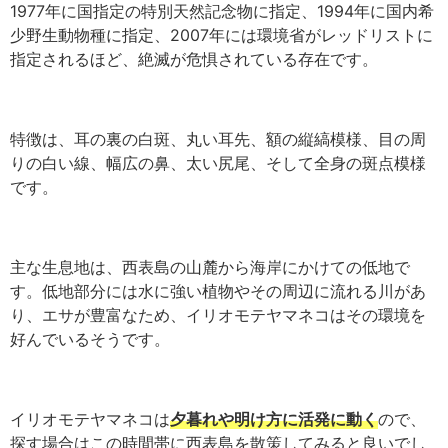
1977年に国指定の特別天然記念物に指定、1994年に国内希
少野生動物種に指定、2007年には環境省がレッドリストに
指定されるほど、絶滅が危惧されている存在です。
特徴は、耳の裏の白斑、丸い耳先、額の縦縞模様、目の周
りの白い線、幅広の鼻、太い尻尾、そして全身の斑点模様
です。
主な生息地は、西表島の山麓から海岸にかけての低地で
す。低地部分には水に強い植物やその周辺に流れる川があ
り、エサが豊富なため、イリオモテヤマネコはその環境を
好んでいるそうです。
イリオモテヤマネコは
夕暮れや明け方に活発に動く
ので、
探す場合はこの時間帯に西表島を散策してみると良いでし