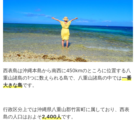
西表島は沖縄本島から南西に450kmのところに位置する八
重山諸島の1つに数えられる島で、八重山諸島の中では
一番
大きな島
です。
行政区分上では沖縄県八重山郡竹富町に属しており、西表
島の人口はおよそ
2,400人
です。