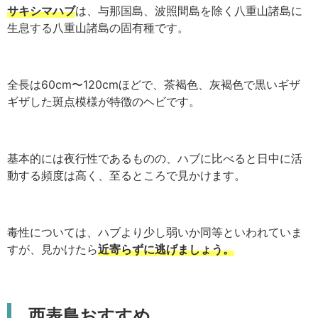
サキシマハブ
は、与那国島、波照間島を除く八重山諸島に
生息する八重山諸島の固有種です。
全長は60cm〜120cmほどで、茶褐色、灰褐色で黒いギザ
ギザした斑点模様が特徴のヘビです。
基本的には夜行性であるものの、ハブに比べると日中に活
動する頻度は高く、至るところで見かけます。
毒性については、ハブより少し弱いか同等といわれていま
すが、見かけたら
近寄らずに逃げましょう。
西表島おすすめ