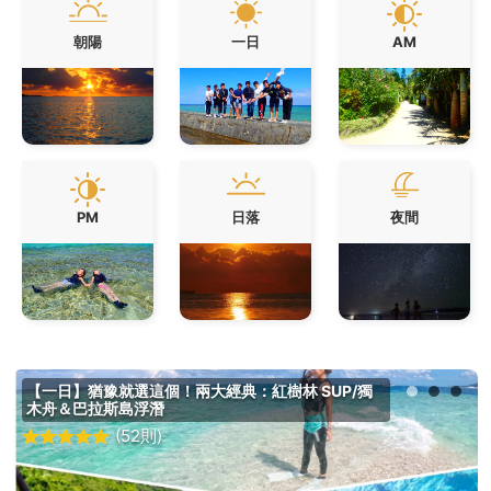
朝陽
一日
AM
PM
日落
夜間
【一日】猶豫就選這個！兩大經典：紅樹林 SUP/獨
木舟＆巴拉斯島浮潛
(52則)