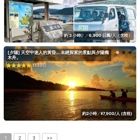
約 3 小時。
6,900 日圓/人（含稅）
／
[夕陽] 天空中迷人的黃昏... 未經探索的景點與夕陽獨
木舟。
(13則)
約2小時
¥7,900/人 (含稅)
／
1
2
3
>>