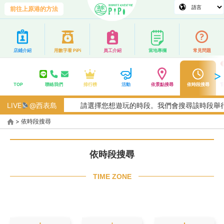
前往上原港的方法
店鋪介紹
用數字看 PiPi
員工介紹
當地專欄
常見問題
TOP
聯絡我們
排行榜
活動
依景點搜尋
依時段搜尋
LIVE
@西表島
請選擇您想遊玩的時段。我們會搜尋該時段舉行的行程！
>
依時段搜尋
依時段搜尋
TIME ZONE