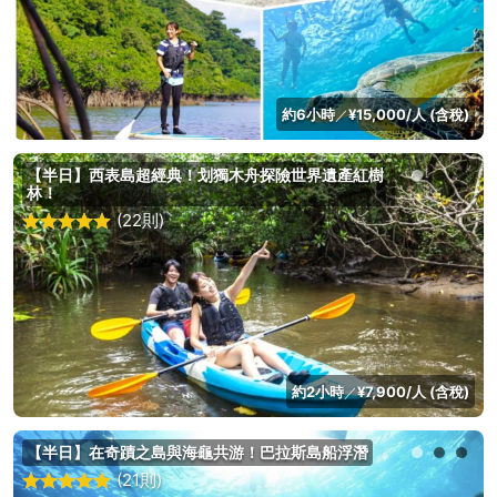
約6小時
¥15,000/人 (含稅)
／
【半日】西表島超經典！划獨木舟探險世界遺產紅樹
林！
(22則)
約2小時
¥7,900/人 (含稅)
／
【半日】在奇蹟之島與海龜共游！巴拉斯島船浮潛
(21則)