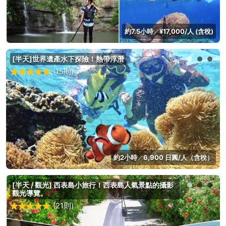
約7.5小時
¥17,000/人 (含稅)
／
[半天]世界遺產水下探險！熱帶浮潛
(15則)
約2小時
6,900 日圓/人（含稅）
／
[半天 / 觀光] 西表島小旅行！西表島人氣景點的攝影
觀光導覽。
(21則)