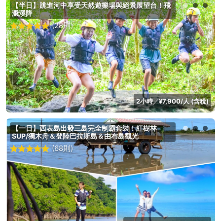
【半日】跳進河中享受天然遊樂場與絕景展望台！飛
濺溪降
(28則)
2小時
¥7,900/人 (含稅)
／
【一日】西表島出發三島完全制霸套裝！紅樹林
SUP/獨木舟＆登陸巴拉斯島＆由布島觀光
(68則)