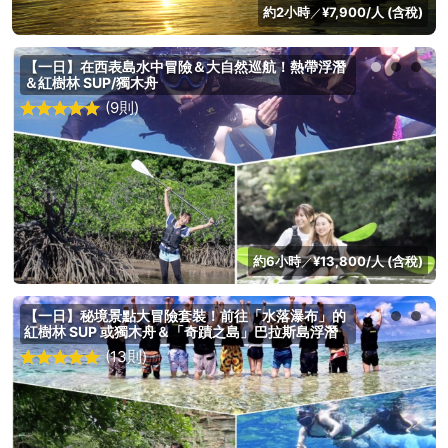
約2小時
¥7,900/人 (含稅)
／
【一日】在西表島水中冒險＆大自然巡航！熱帶浮潛
＆紅樹林 SUP/獨木舟
(9則)
約6小時
¥13,800/人 (含稅)
／
【一日】秘境景點大冒險套裝！前往「水落瀑布」的
紅樹林 SUP 或獨木舟＆「奇蹟之島」巴拉斯島浮潛
(13則)