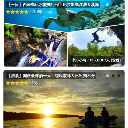
【一日】西表島玩水盡興行程！巴拉斯島浮潛＆溪降
(20則)
約6小時
¥15,000/人 (含稅)
／
【清晨】開啟最棒的一天！秘境叢林＆日出獨木舟
(15則)