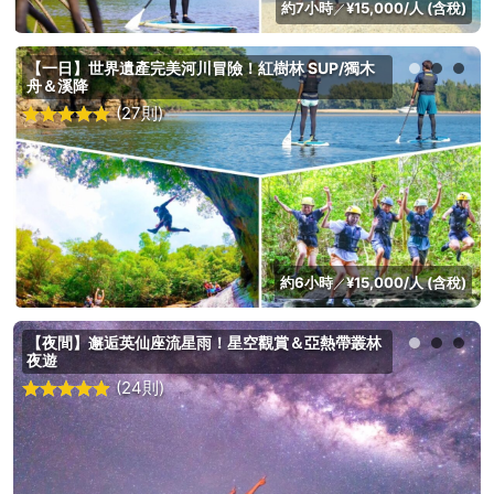
約7小時
¥15,000/人 (含稅)
／
【一日】世界遺產完美河川冒險！紅樹林 SUP/獨木
舟＆溪降
(27則)
約6小時
¥15,000/人 (含稅)
／
【夜間】邂逅英仙座流星雨！星空觀賞＆亞熱帶叢林
夜遊
(24則)