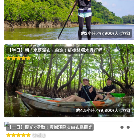
約2小時
¥7,900/人 (含稅)
／
【半日】朝「水落瀑布」前進！紅樹林獨木舟行程
(10則)
約4.5小時
¥9,800/人 (含稅)
／
【一日】觀光×活動！震撼溪降＆由布島觀光
(26則)