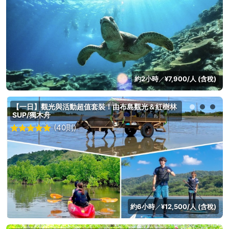
約2小時
¥7,900/人 (含稅)
／
【一日】觀光與活動超值套裝！由布島觀光＆紅樹林
SUP/獨木舟
(40則)
約6小時
¥12,500/人 (含稅)
／