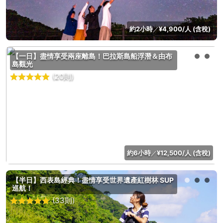
約2小時
¥4,900/人 (含稅)
／
【一日】盡情享受兩座離島！巴拉斯島船浮潛＆由布
島觀光
(20則)
約6小時
¥12,500/人 (含稅)
／
【半日】西表島經典！盡情享受世界遺產紅樹林 SUP
巡航！
(33則)