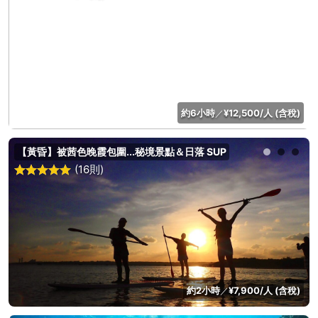
約6小時
¥12,500/人 (含稅)
／
【黃昏】被茜色晚霞包圍...秘境景點＆日落 SUP
(16則)
約2小時
¥7,900/人 (含稅)
／