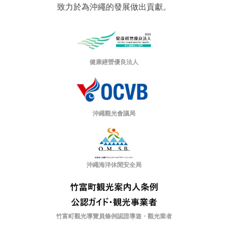
致力於為沖繩的發展做出貢獻。
健康經營優良法人
沖繩觀光會議局
沖繩海洋休閒安全局
竹富町觀光導覽員條例認證導遊・觀光業者