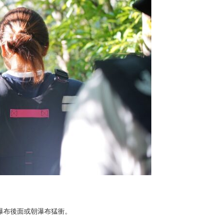
瀑布後面或朝瀑布猛衝。