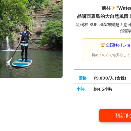
前往
"Water
品嚐西表島的大自然風情
紅樹林 SUP 和瀑布樂趣！
然體
全国No.1シ
初めての方でも安心して
價格
¥9,800/人 (含稅)
小時。
約4.5小時
預訂此