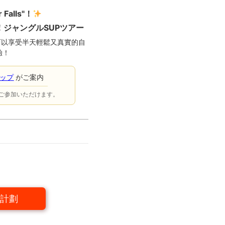
 Falls"！
！
ジャングルSUPツアー
您可以享受半天輕鬆又真實的自
驗！
ョップ
がご案内
ご参加いただけます。
計劃