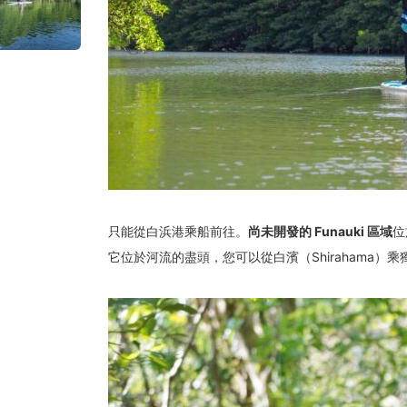
只能從白浜港乘船前往。
尚未開發的 Funauki 區域
位
它位於河流的盡頭，您可以從白濱（Shirahama）乘獨