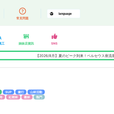
常見問題
員工
姊妹店資訊
SNS
【2026/8月】夏のピーク到来！ペルセウス座流星群観測
SUP
健行
山林活動
布
紅樹林
叢林
熱門
)