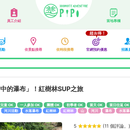
員工介紹
當地專欄
活動
依景點搜尋
依時段搜尋
官網預約優惠
招募
布中的瀑布」！紅樹林SUP之旅
兒童 OK
一人參加 OK
團體 OK
初學者 OK
當天 OK
當日往返 OK
河川活動
水落瀑布
紅樹林
紅樹林
山
河川
瀑布
水落瀑
5
(
11 個評論。