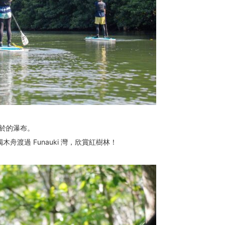
於的瀑布。
木舟渡過 Funauki 灣，欣賞紅樹林！