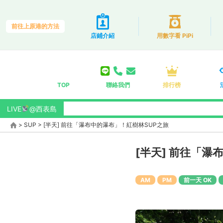
前往上原港的方法
店鋪介紹
用數字看 PiPi
TOP
聯絡我們
排行榜
LIVE
@西表島
>
SUP
>
[半天] 前往「瀑布中的瀑布」！紅樹林SUP之旅
[半天] 前往「瀑
AM
PM
前一天 OK