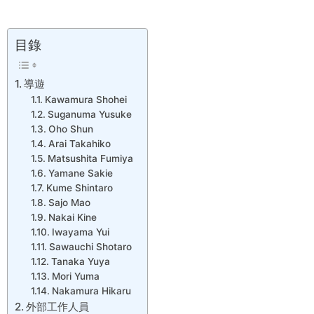
目錄
導遊
Kawamura Shohei
Suganuma Yusuke
Oho Shun
Arai Takahiko
Matsushita Fumiya
Yamane Sakie
Kume Shintaro
Sajo Mao
Nakai Kine
Iwayama Yui
Sawauchi Shotaro
Tanaka Yuya
Mori Yuma
Nakamura Hikaru
外部工作人員