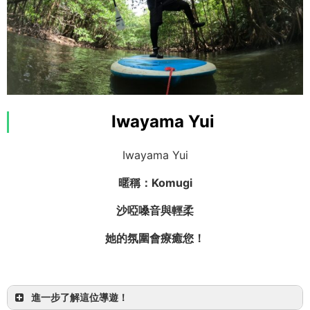
我來自和歌山，非常喜歡衝浪
Iwayama Yui
請多多指教
Iwayama Yui
暱稱：Komugi
沙啞嗓音與輕柔
PADI 浮潛導遊
她的氛圍會療癒您！
進一步了解這位導遊！