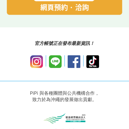
基於細菌與真菌病原因子、藥物抗性分子機制，以
及細胞內寄生細菌逃逸機制的解析，開發感染症檢
官方帳號正在發布最新資訊！
驗診斷法與治療法；開發針對病原細菌的疫苗；開
發防止病原微生物在醫療機構內傳播的方法。
PiPi 與各種團體與公共機構合作，
醫師・醫學博士（名古屋大學）
致力於為沖繩的發展做出貢獻。
日本醫師會認定產業醫師
日本醫師會認定健康運動醫師
日本體育協會公認運動醫師
日本 ACLS 協會 ACLS（二次救命處置）提供者