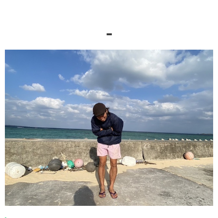
-
西表島
【一日】猶豫就選這個！兩大經典：紅樹林 SUP/獨
木舟＆巴拉斯島浮潛
能享受西表島的經典方案！
興趣：看足球（名古屋鯨魚、曼聯）、桑拿
初學者也能享受，因此很推薦！
特技：足球應援
查看是什麼樣的行程！
我是來自愛知的鬍子男！