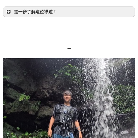
進一步了解這位導遊！
【半日】西表島超經典！划獨木舟探險世界遺產紅
樹林！
-
西表島・宮古島
能感受西表島魅力的經典行程才是王道。
可以感受大自然的能量！
查看是什麼樣的行程！
興趣：閱讀・電影
特技：劍玉