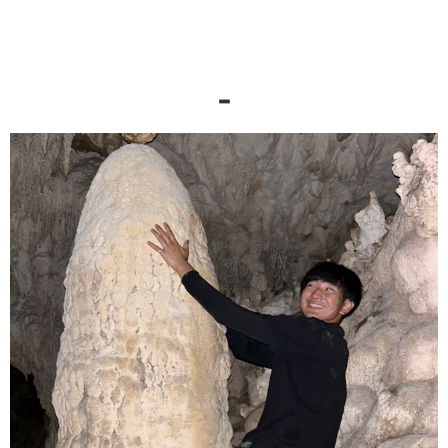
【黃昏】被茜色晚霞包圍...秘境景點＆日落 SUP
一定會迷上南國的日落！
-
西表島
帶您踏上感動到忘記時間的旅程。
查看是什麼樣的行程！
興趣：觀察人
特技：從核心帶動身體