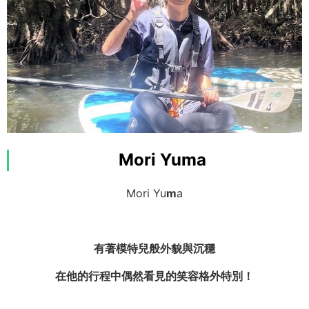
景！）
特技：攝影
我來自三重縣！
Mori Yuma
一起享受被大自然環繞的西表島吧！
Mori Yu
m
a
有著模特兒般外貌與沉穩
在他的行程中偶然看見的笑容格外特別！
OMSB 水難救助員