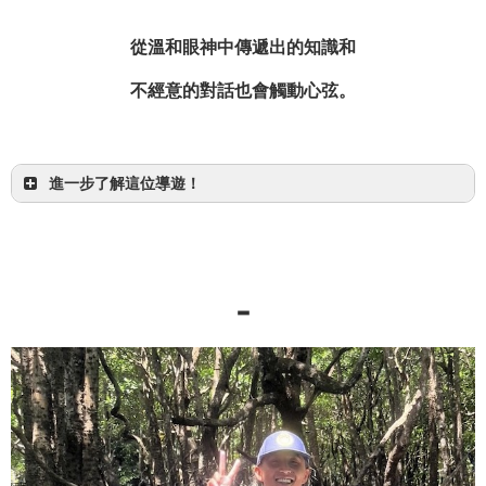
從溫和眼神中傳遞出的知識
和
不經意的對話也會觸動心弦。
PADI 浮潛導遊
進一步了解這位導遊！
【一日】觀光與活動超值套裝！由布島觀光＆紅樹
林 SUP/獨木舟
-
西表島
享受 SUP/獨木舟後前往由布島觀光！
搭乘水牛車搖曳前行，盡享八重山諸島的美好！
查看是什麼樣的行程！
興趣：攝影、相機（常去拍西表島的星空與風