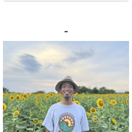
「奇蹟之島」巴拉斯島浮潛
這是能享受綠意、山、瀑布、河川與大海所有美好
之處的行程。
-
西表島・石垣島・宮古島
一定能感受到各自的魅力。
查看是什麼樣的行程！
興趣：海上皮划艇、探險、找昆蟲、登山車、研究
八重山（尤其西表島）
特技：自由潛水、抓波布蛇