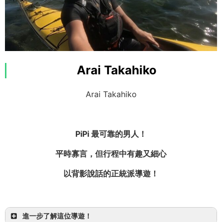
我來自大阪！
Arai Takahiko
我非常喜歡生物與自然！
Arai Takahiko
PiPi 最可靠的男人！
OMSB 水難救助員
平時寡言，但行程中有趣又細心
以背影說話的正統派導遊！
進一步了解這位導遊！
【1日】冒險！「Sangara瀑布」SUP或獨木舟＆