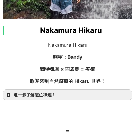
我以前是美髮師！
Nakamura Hikaru
我是來自北海道的 Yuma
西表島、宮古島，以及髮型諮詢都交給我！
Nakamura Hikaru
暱稱：Bandy
獨特氛圍 × 西表島 = 療癒
歡迎來到自然療癒的 Hikaru 世界！
PADI 浮潛導遊
進一步了解這位導遊！
-
西表島・宮古島
【1日】前往桑加拉瀑布的叢林 SUP/獨木舟＆由布