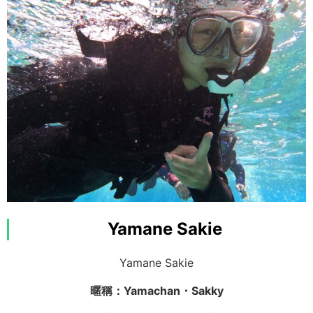
猶豫就選這個！秘境西表島兩大經典活動路線
希望大家透過 SUP、獨木舟與浮潛，多少感受到八
興趣：滑板、釣魚、貝斯、跳舞
重山的魅力。
特技：滑板
查看是什麼樣的行程！
初次見面，我是 Matchan！
Yamane Sakie
我會帶來充滿笑容與愛的行程！
Yamane Sakie
暱稱：Yamachan・Sakky