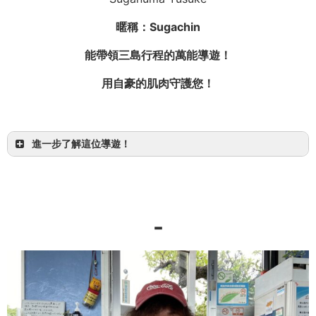
曾因舞蹈前往紐約！
暱稱：Sugachin
對一切都充滿熱情，但酒量似乎是弱點……
能帶領三島行程的萬能導遊！
讓所有人露出笑容的娛樂型導遊
用自豪的肌肉守護您！
進一步了解這位導遊！
OMSB 水難救助員
-
西表島・石垣島・宮古島
【半日】目標「Sangara瀑布」！紅樹林獨木舟＆
健行探險