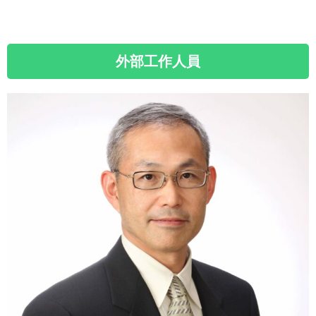
島觀光套裝行程
被震撼的瀑布與負離子包圍之後，
外部工作人員
這是能享受南國風景的最佳行程！
查看是什麼樣的行程！
興趣：繪畫・冥想
特技：料理・足球
我是戴頭巾的 Bandy！
一起在西表島的大自然中享受吧！
我會全力協助您創造美好回憶！