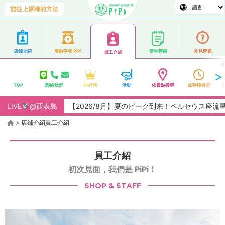
前往上原港的方法
店鋪介紹
用數字看 PiPi
當地專欄
常見問題
員工介紹
TOP
聯絡我們
排行榜
活動
依景點搜尋
依時段搜尋
LIVE
【2026/8月】夏のピーク到来！ペルセウス座流星群観測チャ
@西表島
>
店鋪介紹
員工介紹
員工介紹
初次見面，我們是 PiPi！
SHOP & STAFF