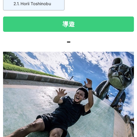
Horii Toshinobu
導遊
-