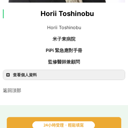
Horii Toshinobu
Horii Toshinobu
PADI 浮潛導遊
米子東病院
PiPi 緊急應對手冊
監修醫師兼顧問
查看個人資料
【一日】盡情享受兩座離島！巴拉斯島船浮潛＆由
布島觀光
返回頂部
可以盡情享受只有從西表島才能前往的兩座島！
感染症學（Infectious Diseases）、臨床微生物學
這是能透過南國植物與珊瑚感受沖繩魅力的行程。
（Clinical Microbiology）、感染控制學
（Infection Control）
查看是什麼樣的行程！