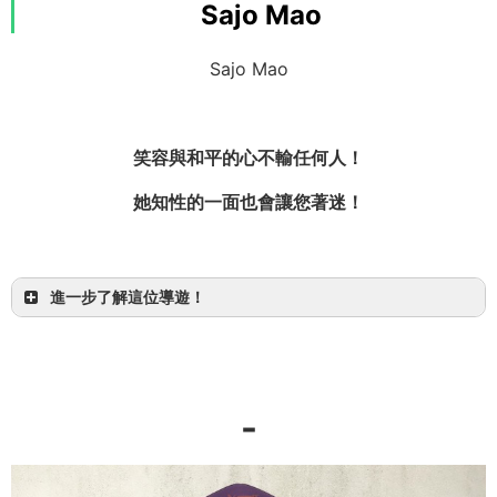
Sajo Mao
Sajo Mao
OMSB 水難救助員
笑容與和平的心不輸任何人！
小型船舶2級駕照
她知性的一面也會讓您著迷！
中型駕照
進一步了解這位導遊！
【1日】冒險！「Sangara瀑布」SUP或獨木舟＆
「奇蹟之島」巴拉斯島浮潛
-
西表島
西表島獨有絕景 × 西表島獨有絕景
一定會被自然的力量與美麗感動！