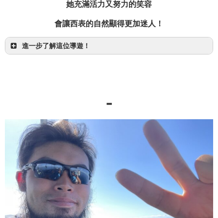
她充滿活力又努力的笑容
OMSB 水難救助員
會讓西表的自然顯得更加迷人！
中型駕照
進一步了解這位導遊！
-
【半日】西表島超經典！划獨木舟探險世界遺產紅
西表島
樹林！
和我一起在平常絕對體驗不到的叢林中健行吧！
這是會喚醒童心的超棒行程！
查看是什麼樣的行程！
興趣：潛水、浮潛、海娜刺青、英語會話
特技：唱歌