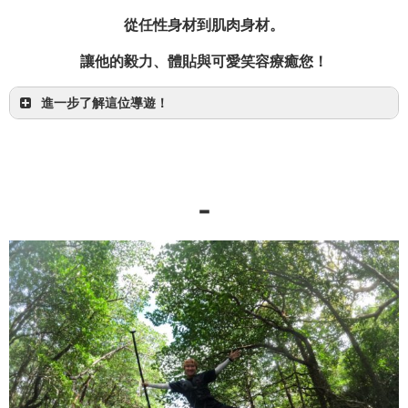
從任性身材到肌肉身材。
讓他的毅力、體貼與可愛笑容療癒您！
OMSB 水難救助員
進一步了解這位導遊！
-
【半日】在奇蹟之島與海龜共游！巴拉斯島船浮潛
西表島
巴拉斯島美到被稱為奇蹟之島！
我會為您拍很多時尚照片！！
查看是什麼樣的行程！
興趣：唱歌
特技：衝浪