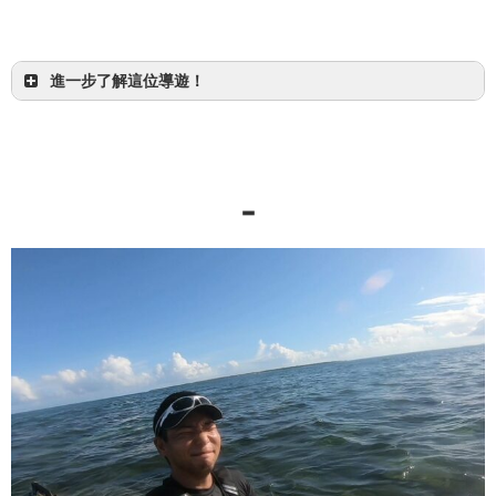
進一步了解這位導遊！
【一日】世界遺產完美河川冒險！紅樹林 SUP/獨木
舟＆溪降
在八重山地區，溪降應該只有西表島能體驗。
-
西表島・石垣島
既然來到西表島，真的希望您試試看！
查看是什麼樣的行程！
興趣：衝浪、閱讀
特技：衝浪