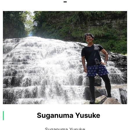
-
西表島
興趣：跳舞（莎莎＆巴恰塔）
特技：跳舞（莎莎＆巴恰塔）
熱情的心，以及總不忘的溫柔體貼！
Suganuma Yusuke
來自九州、西表最容易感動落淚的 Mu-san！！
被他的笑容與眼神圈粉的人不斷增加！
Suganuma Yusuke