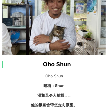
壯觀瀑布與大自然健行都格外精彩。
興趣：健身、釣魚、看足球
大家請跟我來！
特技：健身
查看是什麼樣的行程！
即使時間有限，也會全力幫客人留下最棒回憶！
Oho Shun
Oho Shun
暱稱：Shun
OMSB 水難救助員
溫和又令人放鬆……
EFR
他的氛圍會帶您走向療癒。