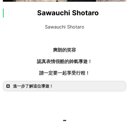
喜歡的事會做到盡興為止！
Sawauchi Shotaro
我喜歡新事物、刺激的事，也喜歡與人交談，
說到毅力，我不會輸給任何人！
Sawauchi Shotaro
爽朗的笑容
認真表情很酷的帥氣導遊！
PADI 浮潛導遊
請一定要一起享受行程！
進一步了解這位導遊！
【一日】世界遺產完美河川冒險！紅樹林 SUP/獨木
-
舟＆溪降
西表島