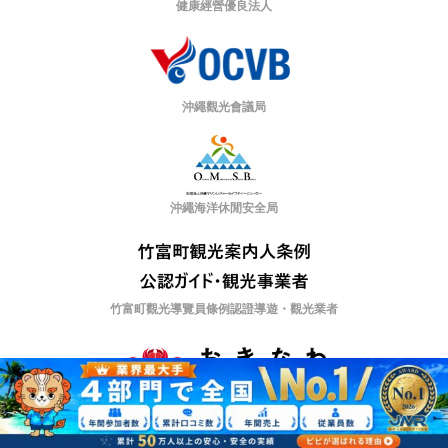
健康經營優良法人
日本渡航醫學會認定醫療專業人員
感染控制醫師
沖繩觀光會議局
沖繩海洋休閒安全局
竹富町觀光導覽員條例認證導遊・觀光業者
沖繩 SDGs 夥伴