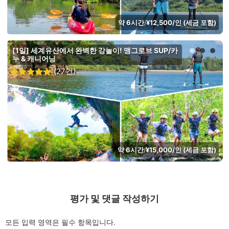
약 6시간
¥12,500/인 (세금 포함)
/
[1일] 세계유산에서 완벽한 강놀이! 맹그로브 SUP/카
누 & 캐니어닝
(27건)
약 6시간
¥15,000/인 (세금 포함)
/
평가 및 댓글 작성하기
모든 입력 영역은 필수 항목입니다.