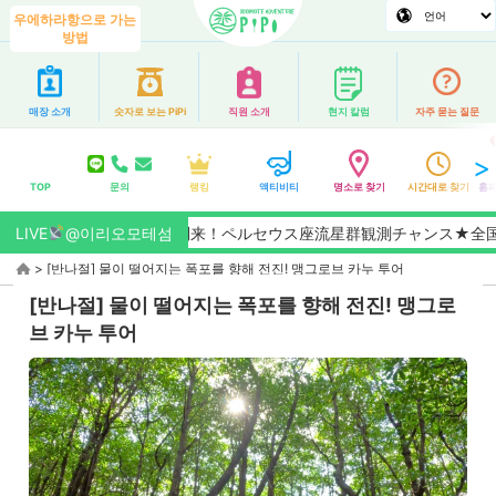
우에하라항으로 가는
방법
매장 소개
숫자로 보는 PiPi
직원 소개
현지 칼럼
자주 묻는 질문
TOP
문의
랭킹
액티비티
명소로 찾기
시간대로 찾기
홈페
26/8月】夏のピーク到来！ペルセウス座流星群観測チャンス★全国No
LIVE
@이리오모테섬
>
[반나절] 물이 떨어지는 폭포를 향해 전진! 맹그로브 카누 투어
[반나절] 물이 떨어지는 폭포를 향해 전진! 맹그로
브 카누 투어