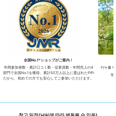
全国No.1*ショップがご案内！
年間参加者数・累計口コミ数・従業員数・年間売上の4
카누를 타
部門で全国No.1を獲得。累計50万人以上に選ばれたPiPi
맹
だから、初めての方でも安心してご参加いただけます。
참고 일정(날씨에 따라 변동될 수 있음)