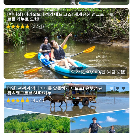
[반나절] 이리오모테섬의 대표 코스! 세계유산 맹그로
브를 카누로 모험!
(22건)
약 2시간
¥7,900/인 (세금 포함)
/
[1일] 관광과 액티비티를 알뜰하게 세트로! 유부섬 관
광 & 맹그로브 SUP/카누
(40건)