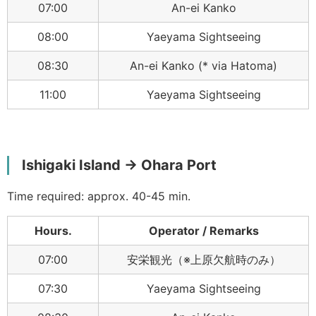
07:00
An-ei Kanko
08:00
Yaeyama Sightseeing
08:30
An-ei Kanko (* via Hatoma)
11:00
Yaeyama Sightseeing
Ishigaki Island → Ohara Port
Time required: approx. 40-45 min.
Hours.
Operator / Remarks
07:00
安栄観光（※上原欠航時のみ）
07:30
Yaeyama Sightseeing