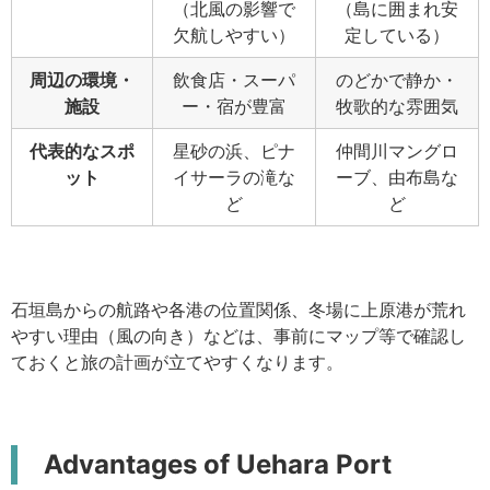
（北風の影響で
（島に囲まれ安
欠航しやすい）
定している）
周辺の環境・
飲食店・スーパ
のどかで静か・
施設
ー・宿が豊富
牧歌的な雰囲気
代表的なスポ
星砂の浜、ピナ
仲間川マングロ
ット
イサーラの滝な
ーブ、由布島な
ど
ど
石垣島からの航路や各港の位置関係、冬場に上原港が荒れ
やすい理由（風の向き）などは、事前にマップ等で確認し
ておくと旅の計画が立てやすくなります。
Advantages of Uehara Port