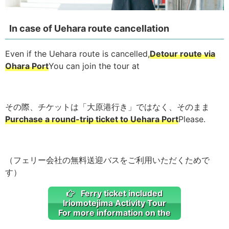
In case of Uehara route cancellation
Even if the Uehara route is cancelled,
Detour route via
Ohara Port
You can join the tour at
その際、チケットは「大原港行き」ではなく、そのまま
Purchase a round-trip ticket to Uehara Port
Please.
（フェリー会社の無料送迎バスをご利用いただくためで
す）
Ferry ticket included
Iriomotejima Activity Tour
For more information on the