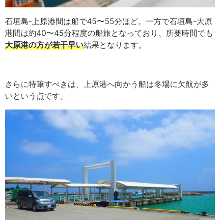
石垣島-上原港間は船で45〜55分ほど。一方で石垣島-大原
港間は約40〜45分程度の船旅となっており、所要時間でも
大原港の方が若干早い
結果となります。
さらに特筆すべきは、上原港へ向かう船は冬場に欠航が多
いという点です。