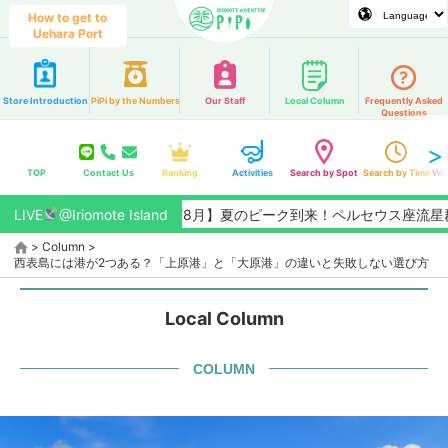
How to get to
Uehara Port
Store Introduction
PiPi by the Numbers
Our Staff
Local Column
Frequently Asked
Questions
TOP
Contact Us
Ranking
Activities
Search by Spot
Search by Time
Web
LIVE
【2026/8月】夏のピーク到来！ペルセウス座流星群観測チャン
@Iriomote Island
>
Column
>
西表島には港が2つある？「上原港」と「大原港」の違いと失敗しない選び方
Local Column
COLUMN