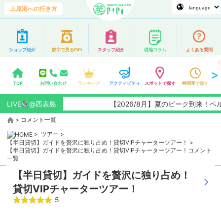
上原港への行き方
ショップ紹介
数字で見るPiPi
スタッフ紹介
現地コラム
よくある質問
TOP
お問い合わせ
ランキング
アクティビティ
スポットで探す
時間帯で探す
LIVE
@西表島
【2026/8月】夏のピーク到来！
>
コメント一覧
>
ツアー
>
【半日貸切】ガイドを贅沢に独り占め！貸切VIPチャーターツアー！
>
【半日貸切】ガイドを贅沢に独り占め！貸切VIPチャーターツアー！コメント
一覧
【半日貸切】ガイドを贅沢に独り占め！
貸切VIPチャーターツアー！
5