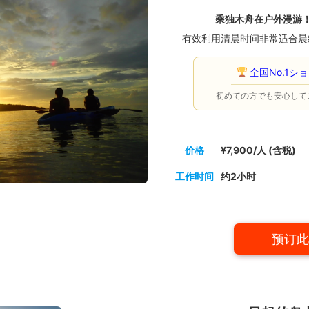
乘独木舟在户外漫游
有效利用清晨时间非常适合晨
全国No.1シ
初めての方でも安心して
价格
¥7,900/人 (含税)
工作时间
约2小时
预订此