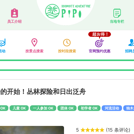
员工介绍
当地专栏
活动
按景点搜索
按时段搜索
官网预约优惠
招聘
美好的开始！丛林探险和日出泛舟
OK
儿童 OK
一人参加 OK
团体 OK
初学者 OK
河流活动
独木
5
(
15 条评论
)