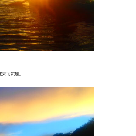
变亮而流逝。