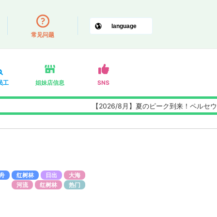
常见问题
员工
姐妹店信息
SNS
【2026/8月】夏のピーク到来！ペルセウス座流
舟
红树林
日出
大海
河流
红树林
热门