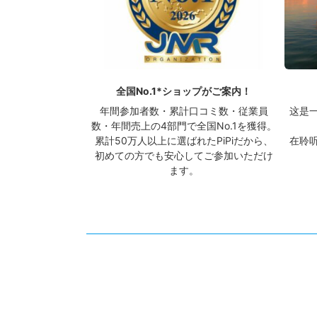
全国No.1*ショップがご案内！
年間参加者数・累計口コミ数・従業員
这是
数・年間売上の4部門で全国No.1を獲得。
累計50万人以上に選ばれたPiPiだから、
在聆
初めての方でも安心してご参加いただけ
ます。