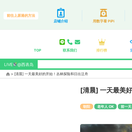
前往上原港的方法
店铺介绍
用数字看 PiPi
TOP
联系我们
排行榜
LIVE
@西表岛
>
[清晨] 一天最美好的开始！丛林探险和日出泛舟
[清晨] 一天最
朝阳
老年人 OK
前一天 