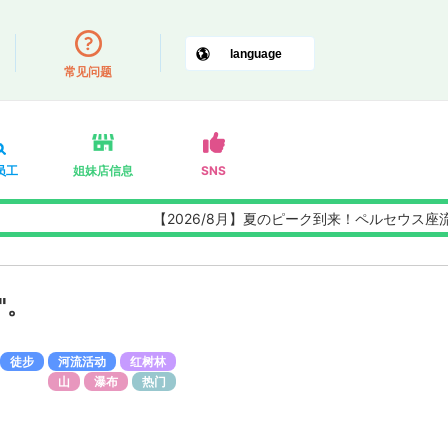
常见问题
员工
姐妹店信息
SNS
【2026/8月】夏のピーク到来！ペルセウス座流星群観
"。
徒步
河流活动
红树林
山
瀑布
热门