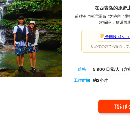
在西表岛的原野
前往有 "幸运瀑布 "之称的 "
次探险，邂逅西
全国No.1シ
初めての方でも安心して
价格
5,900 日元/人（含
工作时间
约2小时
预订此