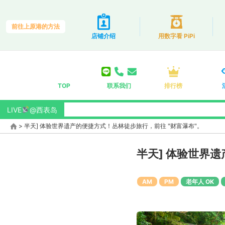
前往上原港的方法
店铺介绍
用数字看 PiPi
TOP
联系我们
排行榜
LIVE
@西表岛
>
半天] 体验世界遗产的便捷方式！丛林徒步旅行，前往 "财富瀑布"。
半天] 体验世界
AM
PM
老年人 OK