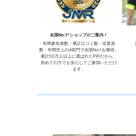
全国No.1*ショップがご案内！
年間参加者数・累計口コミ数・従業員
数・年間売上の4部門で全国No.1を獲得。
累計50万人以上に選ばれたPiPiだから、
初めての方でも安心してご参加いただけ
ます。