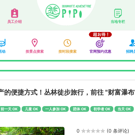
员工介绍
当地专栏
活动
按景点搜索
按时段搜索
官网预约优惠
招聘
遗产的便捷方式！丛林徒步旅行，前往 "财富瀑布
前一天 OK
儿童 OK
一人参加 OK
团体 OK
初学者 OK
当天 OK
0
(
0 条评论
)