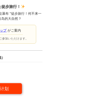
上徒步旅行！
库拉瀑布 "徒步旅行！何不来一
表岛的大自然？
ョップ
がご案内
ご参加いただけます。
税）
计划