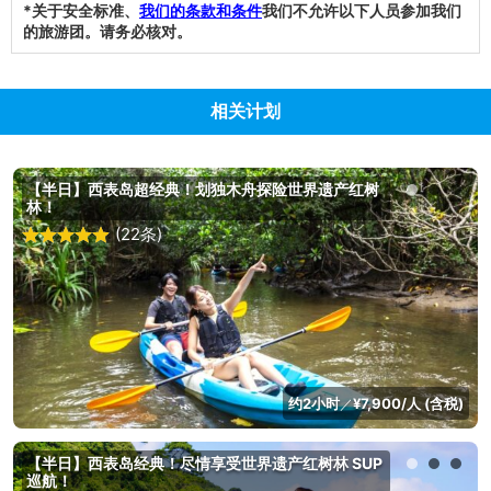
*关于安全标准、
我们的条款和条件
我们不允许以下人员参加我们
的旅游团。请务必核对。
相关计划
【半日】西表岛超经典！划独木舟探险世界遗产红树
林！
(22条)
约2小时
¥7,900/人 (含税)
／
【半日】西表岛经典！尽情享受世界遗产红树林 SUP
巡航！