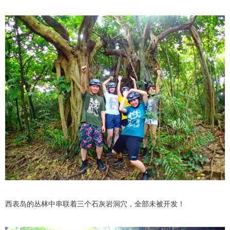
西表岛的丛林中串联着三个石灰岩洞穴，全部未被开发！