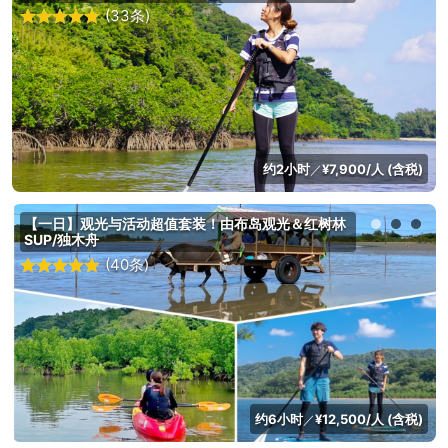
(33条)
约2小时
¥7,900/人 (含税)
／
【一日】观光与活动超值套装！由布岛观光＆红树林
SUP/独木舟
(40条)
约6小时
¥12,500/人 (含税)
／