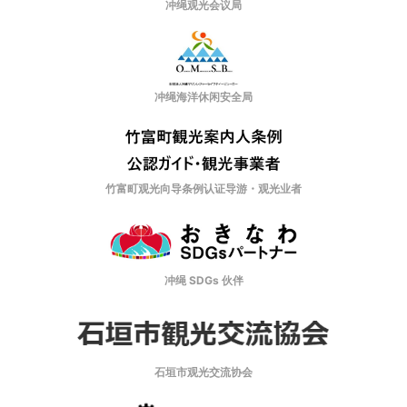
冲绳观光会议局
冲绳海洋休闲安全局
竹富町观光向导条例认证导游・观光业者
冲绳 SDGs 伙伴
石垣市观光交流协会