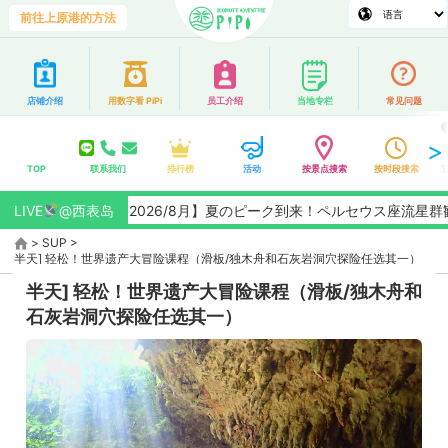
前往上原港的方法
店铺介绍
用数字看 PiPi
员工介绍
当地专栏
常见问题
TOP
联系我们
排行榜
活动
按景点搜索
按时段搜索
LIVE
【2026/8月】夏のピーク到来！ペルセウス座流星群観測チ
@西表岛
>
SUP
>
半天] 轻松！世界遗产大冒险课程（滑板/独木舟和石灰岩洞穴探险任选其一）
半天] 轻松！世界遗产大冒险课程（滑板/独木舟和
石灰岩洞穴探险任选其一）