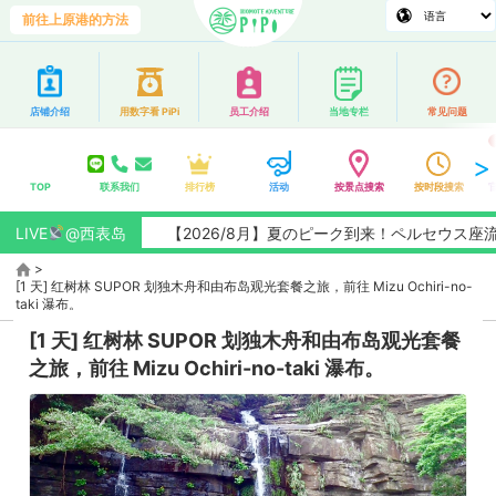
前往上原港的方法
店铺介绍
用数字看 PiPi
员工介绍
当地专栏
常见问题
TOP
联系我们
排行榜
活动
按景点搜索
按时段搜索
LIVE
@西表岛
【2026/8月】夏のピーク到来！ペルセウス座流星群観
>
[1 天] 红树林 SUPOR 划独木舟和由布岛观光套餐之旅，前往 Mizu Ochiri-no-
taki 瀑布。
[1 天] 红树林 SUPOR 划独木舟和由布岛观光套餐
之旅，前往 Mizu Ochiri-no-taki 瀑布。