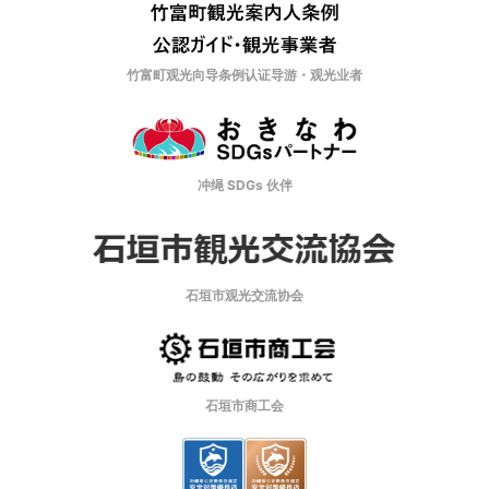
竹富町观光向导条例认证导游・观光业者
冲绳 SDGs 伙伴
石垣市观光交流协会
石垣市商工会