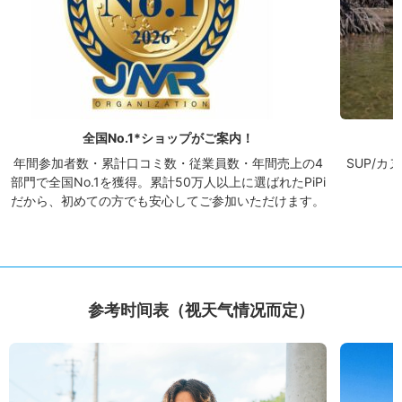
全国No.1*ショップがご案内！
年間参加者数・累計口コミ数・従業員数・年間売上の4
SUP/
部門で全国No.1を獲得。累計50万人以上に選ばれたPiPi
だから、初めての方でも安心してご参加いただけます。
参考时间表（视天气情况而定）