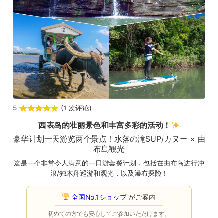
5
(
1 次评论
)
西表岛的壮丽景色和丰富多彩的活动！
豪华计划一天游览两个景点！
水落の滝SUP/カヌー × 由
布島観光
这是一个非常令人满意的一日游套餐计划，包括在由布岛进行冲
浪/独木舟巡游和观光，以及瀑布探险！
全国No.1ショップ
がご案内
初めての方でも安心してご参加いただけます。