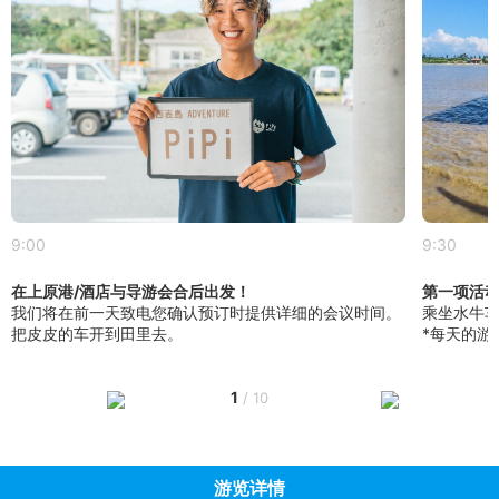
9:00
9:30
在上原港/酒店与导游会合后出发！
第一项活
我们将在前一天致电您确认预订时提供详细的会议时间。
乘坐水牛
把皮皮的车开到田里去。
*每天的游
1
/
10
游览详情