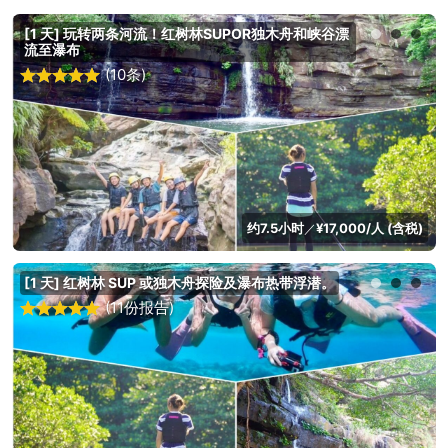
[1 天] 玩转两条河流！红树林SUPOR独木舟和峡谷漂
流至瀑布
(10条)
约7.5小时
¥17,000/人 (含税)
／
[1 天] 红树林 SUP 或独木舟探险及瀑布热带浮潜。
(11份报告)