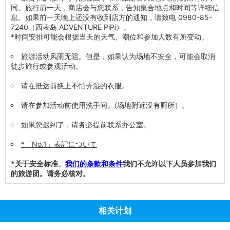
同。旅行前一天，商店会与您联系，告知集合地点和时间等详细信
息。如果前一天晚上还没有收到店方的通知，请致电 0980-85-
7240（西表岛 ADVENTURE PiPi）。
*时间安排可能会根据当天的天气、潮位和参加人数有所变动。
旅游活动风雨无阻。但是，如果认为场地不安全，可能会取消
徒步旅行或参观活动。
请在抵达前换上不怕弄湿的衣服。
请在参加活动前使用洗手间。(场地附近没有厕所）。
如果您迟到了，请务必提前联系办公室。
*「No.1」表記について
*关于安全标准、
我们的条款和条件
我们不允许以下人员参加我们
的旅游团。请务必核对。
相关计划