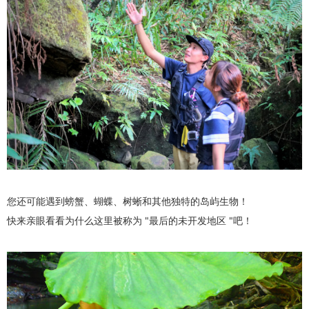
您还可能遇到螃蟹、蝴蝶、树蜥和其他独特的岛屿生物！
快来亲眼看看为什么这里被称为 "最后的未开发地区 "吧！