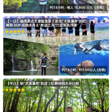
约7.5小时
每人 15,800 日元（含税）
／
【一日】秘境景点大冒险套装！前往“水落瀑布”的红
树林 SUP 或独木舟＆“奇迹之岛”巴拉斯岛浮潜
(13条)
约7.5小时
¥17,000/人 (含税)
／
【半日】朝“水落瀑布”前进！红树林独木舟行程
(10条)