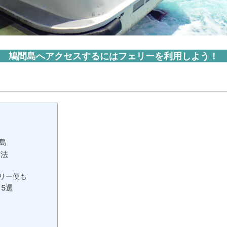
鳩間島へアクセスするにはフェリーを利用しよう！
島
方法
リー便も
5選