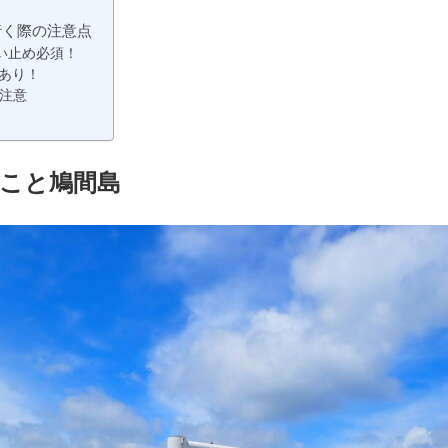
行く際の注意点
い止め必須！
あり！
注意
こと鳩間島