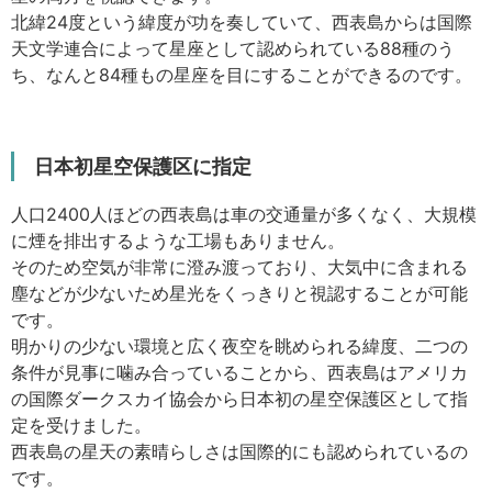
北緯24度という緯度が功を奏していて、西表島からは国際
天文学連合によって星座として認められている88種のう
ち、なんと84種もの星座を目にすることができるのです。
日本初星空保護区に指定
人口2400人ほどの西表島は車の交通量が多くなく、大規模
に煙を排出するような工場もありません。
そのため空気が非常に澄み渡っており、大気中に含まれる
塵などが少ないため星光をくっきりと視認することが可能
です。
明かりの少ない環境と広く夜空を眺められる緯度、二つの
条件が見事に噛み合っていることから、西表島はアメリカ
の国際ダークスカイ協会から日本初の星空保護区として指
定を受けました。
西表島の星天の素晴らしさは国際的にも認められているの
です。