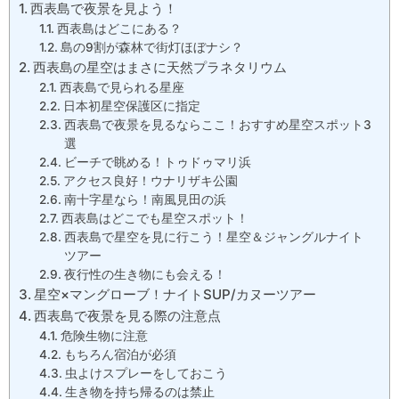
西表島で夜景を見よう！
西表島はどこにある？
島の9割が森林で街灯ほぼナシ？
西表島の星空はまさに天然プラネタリウム
西表島で見られる星座
日本初星空保護区に指定
西表島で夜景を見るならここ！おすすめ星空スポット3
選
ビーチで眺める！トゥドゥマリ浜
アクセス良好！ウナリザキ公園
南十字星なら！南風見田の浜
西表島はどこでも星空スポット！
西表島で星空を見に行こう！星空＆ジャングルナイト
ツアー
夜行性の生き物にも会える！
星空×マングローブ！ナイトSUP/カヌーツアー
西表島で夜景を見る際の注意点
危険生物に注意
もちろん宿泊が必須
虫よけスプレーをしておこう
生き物を持ち帰るのは禁止