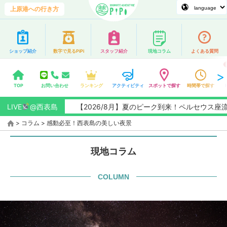
上原港への行き方
ショップ紹介
数字で見るPiPi
スタッフ紹介
現地コラム
よくある質問
TOP
お問い合わせ
ランキング
アクティビティ
スポットで探す
時間帯で探す
LIVE
@西表島
【2026/8月】夏のピーク到来！ペルセウス座流星群
>
コラム
>
感動必至！西表島の美しい夜景
現地コラム
COLUMN