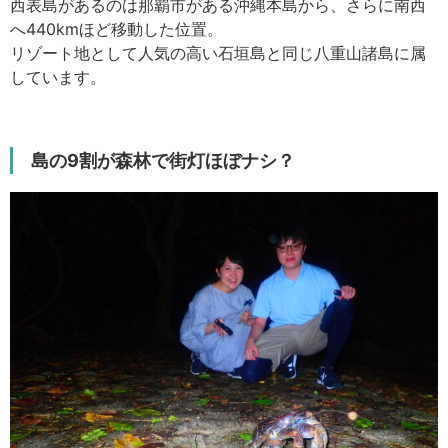
西表島があるのは那覇市がある沖縄本島から、さらに南西
へ440kmほど移動した位置。
リゾート地として人気の高い石垣島と同じ八重山諸島に属
しています。
島の9割が森林で街灯ほぼナシ？