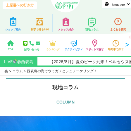
上原港への行き方
ショップ紹介
数字で見るPiPi
スタッフ紹介
現地コラム
よくある質問
TOP
お問い合わせ
ランキング
アクティビティ
スポットで探す
時間帯で探す
LIVE
@西表島
【2026/8月】夏のピーク到来！ペルセウス座流
>
コラム
>
西表島の海でウミガメとシュノーケリング！
現地コラム
COLUMN