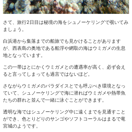
さて、旅行2日目は秘境の海をシュノーケリングで覗いてみ
ましょう。
白浜港から集落までの船旅でも見かけることがあります
が、西表島の奥地である船浮や網取の海はウミガメの生息
地となっています。
この一帯はとにかくウミガメとの遭遇率が高く、必ず会え
ると言ってしまっても過言ではないほど。
さながらウミガメのパラダイスとでも呼ぶべき環境となっ
ていて、シュノーケリングで海に潜ればウミガメや熱帯魚
たちの群れと並んで一緒に泳ぐことができます。
透明な海ではシュノーケリング中に遠くまでを見通すこと
ができ、色とりどりのサンゴやソフトコーラルはまるで竜
宮城のようです。