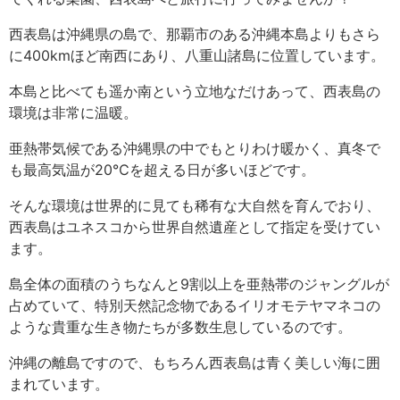
西表島は沖縄県の島で、那覇市のある沖縄本島よりもさら
に400kmほど南西にあり、八重山諸島に位置しています。
本島と比べても遥か南という立地なだけあって、西表島の
環境は非常に温暖。
亜熱帯気候である沖縄県の中でもとりわけ暖かく、真冬で
も最高気温が20℃を超える日が多いほどです。
そんな環境は世界的に見ても稀有な大自然を育んでおり、
西表島はユネスコから世界自然遺産として指定を受けてい
ます。
島全体の面積のうちなんと9割以上を亜熱帯のジャングルが
占めていて、特別天然記念物であるイリオモテヤマネコの
ような貴重な生き物たちが多数生息しているのです。
沖縄の離島ですので、もちろん西表島は青く美しい海に囲
まれています。