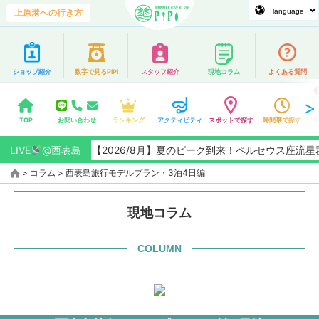
上原港への行き方
ショップ紹介
数字で見るPiPi
スタッフ紹介
現地コラム
よくある質問
TOP
お問い合わせ
ランキング
アクティビティ
スポットで探す
時間帯で探す
LIVE
【2026/8月】夏のピーク到来！ペルセウス座流星群観測チャ
@西表島
>
コラム
>
西表島旅行モデルプラン・3泊4日編
現地コラム
COLUMN