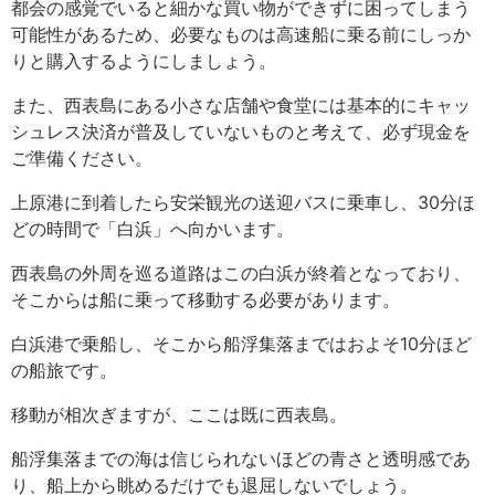
都会の感覚でいると細かな買い物ができずに困ってしまう
可能性があるため、必要なものは高速船に乗る前にしっか
りと購入するようにしましょう。
また、西表島にある小さな店舗や食堂には基本的にキャッ
シュレス決済が普及していないものと考えて、必ず現金を
ご準備ください。
上原港に到着したら安栄観光の送迎バスに乗車し、30分ほ
どの時間で「白浜」へ向かいます。
西表島の外周を巡る道路はこの白浜が終着となっており、
そこからは船に乗って移動する必要があります。
白浜港で乗船し、そこから船浮集落まではおよそ10分ほど
の船旅です。
移動が相次ぎますが、ここは既に西表島。
船浮集落までの海は信じられないほどの青さと透明感であ
り、船上から眺めるだけでも退屈しないでしょう。