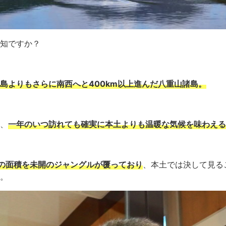
知ですか？
島よりもさらに南西へと400km以上進んだ八重山諸島。
、
一年のいつ訪れても確実に本土よりも温暖な気候を味わえる
の面積を未開のジャングルが覆っており
、本土では決して見る
。