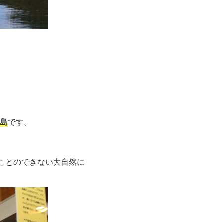
島
です。
ことのできない大自然に