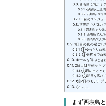
西表島に向かう 
石垣島-上原間の
石垣島-大原間の
1日目のスケジュ
西表島で人気の 
西表島で人気
西表島で人気
西表島で人気
1日目の夜の過ごし
①ゆったり西表
②最後まで西表
ホテルを選ぶとき
2日目は早朝からツ
①日の出ととも
②朝日を浴びて
1泊2日のモデルプ
さいごに
まず西表島